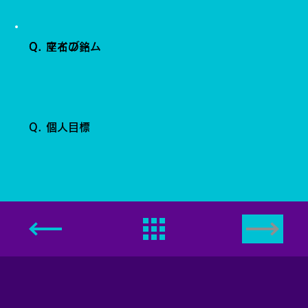
Q. 座右の銘
Q. マイブーム
Q. 個人目標