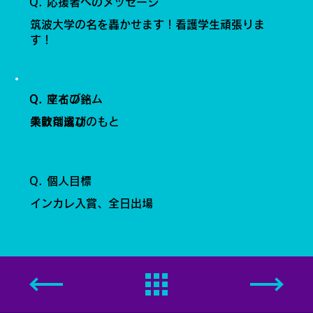
Q. 応援者へのメッセージ
筑波大学の名を轟かせます！看護学生頑張りま
す！
Q. 座右の銘
Q. マイブーム
失敗は成功のもと
柔軟剤選び
Q. 個人目標
インカレ入賞、全日出場