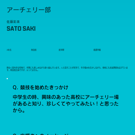
アーチェリー部
佐藤彩来
SATO SAKI
2年生
秋田県
医学群
看護学類
明るく前向きな性格で、何事にも楽しみながら取り組んでいます。人と話すことが好きで、その強みを生かしながら、他校にも交友関係を広げていま
す。秋田県出身ですが、訛ってません。
Q. 競技を始めたきっかけ
中学生の時、興味のあった高校にアーチェリー場
があると知り、珍しくてやってみたい！と思った
から。