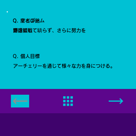
Q. 座右の銘
Q. マイブーム
謙虚にして驕らず、さらに努力を
野球観戦
Q. 個人目標
アーチェリーを通じて様々な力を身につける。