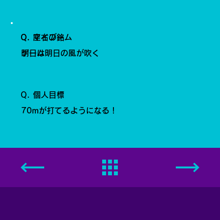
Q. 座右の銘
Q. マイブーム
明日は明日の風が吹く
ゲーム
Q. 個人目標
70mが打てるようになる！