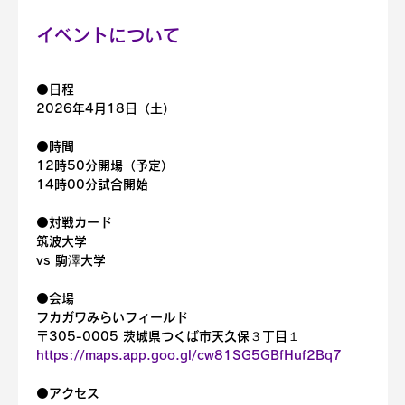
イベントについて
⚫️
日程
2026年4月18日（土）
⚫️時間
12時50分開場（予定）
14時00分試合開始
⚫️対戦カード
筑波大学
vs 駒澤大学
⚫️会場
フカガワみらいフィールド
〒305-0005 茨城県つくば市天久保３丁目１
https://maps.app.goo.gl/cw81SG5GBfHuf2Bq7
⚫️アクセス