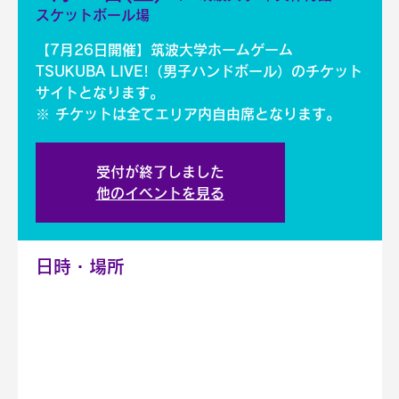
スケットボール場
【7月26日開催】筑波大学ホームゲーム
TSUKUBA LIVE!（男子ハンドボール）のチケット
サイトとなります。
※ チケットは全てエリア内自由席となります。
受付が終了しました
他のイベントを見る
日時・場所
2025年7月26日 14:30 – 16:30
筑波大学 中央体育館 バスケットボール場, 日
本、〒305-0005 茨城県つくば市天久保３丁
目１−１