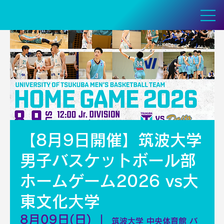
【8月9日開催】筑波大学
男子バスケットボール部
ホームゲーム2026 vs大
東文化大学
8月09日(日)
  |  
筑波大学 中央体育館 バ