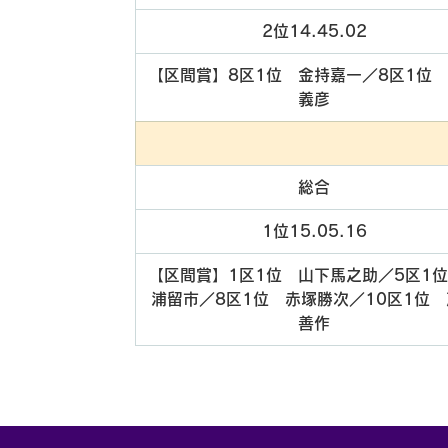
2位14.45.02
【区間賞】8区1位　金持嘉一／8区1位
義彦
総合
1位15.05.16
【区間賞】1区1位　山下馬之助／5区1
浦留市／8区1位　赤塚勝次／10区1位
善作