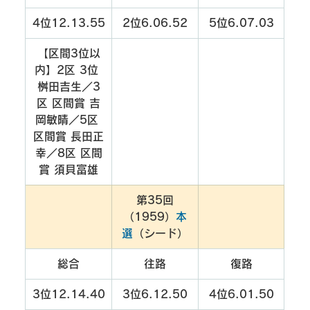
4位12.13.55
2位6.06.52
5位6.07.03
【区間3位以
内】2区 3位 
桝田吉生／3
区 区間賞 吉
岡敏晴／5区 
区間賞 長田正
幸／8区 区間
賞 須貝富雄
第35回
（1959）
本
選
（シード）
総合
往路
復路
3位12.14.40
3位6.12.50
4位6.01.50