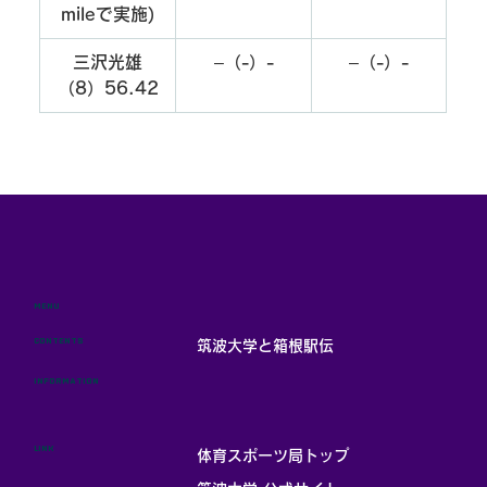
mileで実施)
三沢光雄
–（-）-
–（-）-
（8）56.42
MENU
CONTENTS
筑波大学と箱根駅伝
INFORMATION
LINK
体育スポーツ局トップ