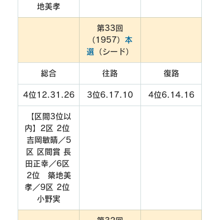
地美孝
第33回
（1957）
本
選
（シード）
総合
往路
復路
4位12.31.26
3位6.17.10
4位6.14.16
【区間3位以
内】2区 2位 
吉岡敏晴／5
区 区間賞 長
田正幸／6区 
2位　築地美
孝／9区 2位 
小野実