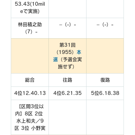
53.43(10mil
eで実施)
林田積之助
–（-）-
–（-）-
（7）-
第31回
（1955）
本
選
（予選会実
施せず）
総合
往路
復路
4位12.40.13
4位6.21.35
5位6.18.38
【区間3位以
内】8区 2位 
水上和夫／9
区 3位 小野実