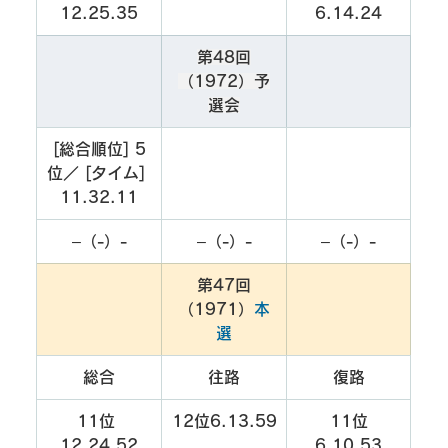
12.25.35
6.14.24
第48回
（1972）予
選会
[総合順位] 5
位／ [タイム] 
11.32.11
–（-）-
–（-）-
–（-）-
第47回
（1971）
本
選
総合
往路
復路
11位 
12位6.13.59
11位
12.24.52
6.10.53