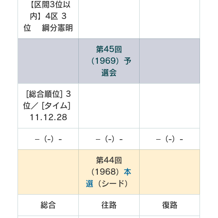
【区間3位以
内】4区 3
位　 綱分憲明
第45回
（1969）予
選会
[総合順位] 3
位／ [タイム] 
11.12.28
–（-）-
–（-）-
–（-）-
第44回
（1968）
本
選
（シード）
総合
往路
復路