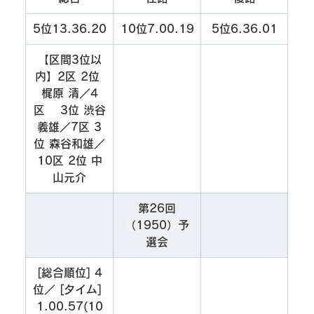
5位13.36.20
10位7.00.19
5位6.36.01
【区間3位以
内】2区 2位 
梶原 清／4
区　 3位 渋谷
義雄／7区 3
位 森谷和雄／
10区 2位 中
山元介
第26回
（1950）予
選会
[総合順位] 4
位／ [タイム] 
1.00.57(10