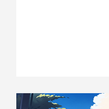
NE
の
...