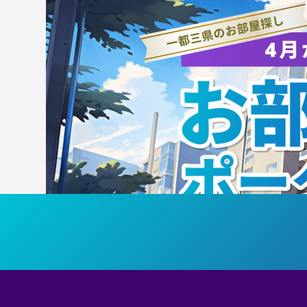
パリ2024大会出場 永瀬選
手・瀬戸選手・木村選手が紫
綬褒章受章