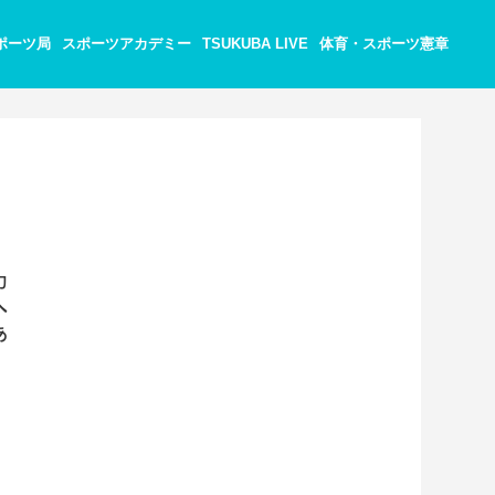
ポーツ局
スポーツアカデミー
TSUKUBA LIVE
体育・スポーツ憲章
力
へ
あ
、