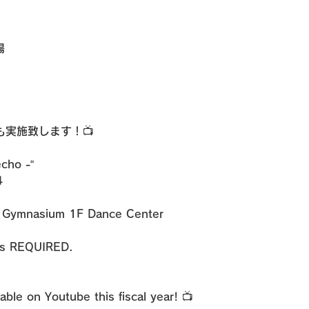


も実施致します！📺
ho -“



l Gymnasium 1F Dance Center

is REQUIRED.

lable on Youtube this fiscal year! 📺