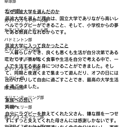
卓球部
ダンス部
なぜ筑波大学を選んだのか
筑波大学を選んだ理由は、国立大学でありながら高いレ
男子バスケットボール部
ベルでラグビーができること、そして、小学校からの夢
女子バスケットボール部
である教員になれるからです。
バドミントン部
筑波大学に入って良かったこと
女子バレーボール部
一人暮らしができ、良くも悪くも生活が自分次第である
ことです。寮がなく食事や生活を自分で考える中で、一
男子ハンドボール部
人で生活する術を身につけることができました。そし
女子ハンドボール部
て、同期と夜遅くまで集まって遊んだり、オフの日には
ラグビー部
出かけたりして自由に過ごすことでき、最高の大学生活
を過ごせました。
陸上競技部
オリエンテーリング部
家族への想い
両親へ
アーチェリー部
自分にラグビーを教えてくれた父さん、嫌な顔を一つせ
男子アイスホッケー部
ずにずっと支えてくれた母さんには感謝しかないです。
女子アイスホッケー部