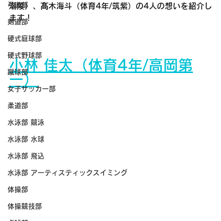
弓道部
潮陵
）、
髙
木海斗（体育4年/筑紫）の4人の想いを紹介し
ます！
剣道部
硬式庭球部
硬式野球部
小林 佳太（体育4年/高岡第
蹴球部
一）
女子サッカー部
柔道部
水泳部 競泳
水泳部 水球
水泳部 飛込
水泳部 アーティスティックスイミング
体操部
体操競技部