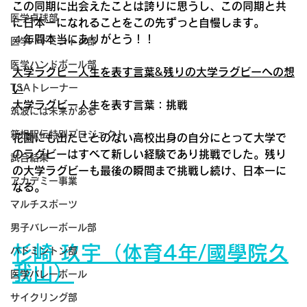
この同期に出会えたことは誇りに思うし、この同期と共
医学卓球部
に日本一になれることをこの先ずっと自慢します。
４年間本当にありがとう！！
医学バドミントン部
医学ハンドボール部
大学ラグビー人生を表す言葉&残りの大学ラグビーへの想
い
TSAトレーナー
大学ラグビー人生を表す言葉：挑戦
筑波には未来がある
箱根駅伝特別プロジェクト
花園にも出たことのない高校出身の自分にとって大学で
のラグビーはすべて新しい経験であり挑戦でした。残り
試合結果
の大学ラグビーも最後の瞬間まで挑戦し続け、日本一に
アカデミー事業
なる。
マルチスポーツ
男子バレーボール部
杉崎 玖宇
（体育4年/國學院久
バドミントン部
我山）
医学バレーボール
サイクリング部