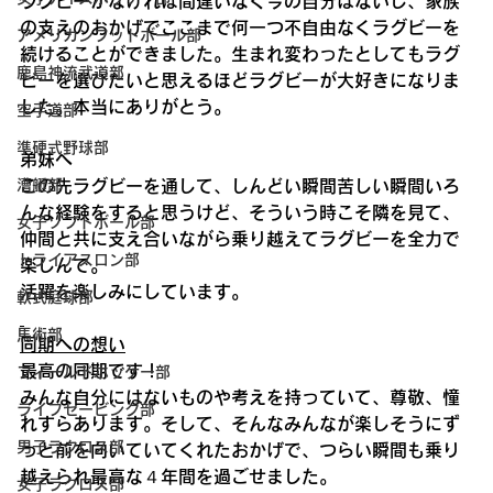
ラグビーがなければ間違いなく今の自分はないし、家族
の支えのおかげでここまで何一つ不自由なくラグビーを
アメリカンフットボール部
続けることができました。生まれ変わったとしてもラグ
鹿島神流武道部
ビーを選びたいと思えるほどラグビーが大好きになりま
した。本当にありがとう。
空手道部
準硬式野球部
弟妹へ
この先ラグビーを通して、しんどい瞬間苦しい瞬間いろ
漕艇部
んな経験をすると思うけど、そういう時こそ隣を見て、
女子ソフトボール部
仲間と共に支え合いながら乗り越えてラグビーを全力で
トライアスロン部
楽しんで。
活躍を楽しみにしています。
軟式庭球部
馬術部
同期への想い
最高の同期です！
フィールドホッケー部
みんな自分にはないものや考えを持っていて、尊敬、憧
ライフセービング部
れすらあります。そして、そんなみんなが楽しそうにず
男子ラクロス部
っと前を向いていてくれたおかげで、つらい瞬間も乗り
越えられ最高な４年間を過ごせました。
女子ラクロス部