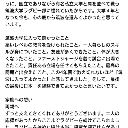
うに、国立でありながら有名私立大学と肩を並べて戦う
筑波大学ラグビー部に憧れていたからです。大学４年と
なった今も、心の底から筑波を選んでよかったと思って
います。
筑波大学に入って良かったこと
高いレベルの教育を受けられたこと。一人暮らしのスキ
ルが身についたこと。友達が多くできたこと。体が大き
くなったこと。ファーストジャージを着て試合に出場で
きたこと。責任ある立場を任せてもらえたこと。最高の
同期と出会えたこと。この4年間で数え切れないほど「筑
波に入ってよかった」と感じてきました。そして、最後
の最後に日本一を経験できてよかったと言いたいです。
家族への想い
両親へ
ずっと支えてきてくれてありがとうございます。二人の
応援があったからここまでラグビーを続けてこられまし
た。ラグビーを始めた頃は本当に練習が嫌で仕方があり