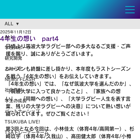
ALL
2025年11月12日
ALL
4年生の想い part4
日頃より筑波大学ラグビー部への多大なるご支援・ご声
学校スポーツ
援を賜り、誠にありがとうございます。
研究開発
シーズンも終盤に差し掛かり、本年度もラストシーズン
お知らせ
を戦う「4年生の想い」をお伝えしていきます。
NEWS FLASH
「4年生の想い」では、「なぜ筑波大学を選んだのか」、
社会貢献
「筑波大学に入って良かったこと」、「家族への想
い」、「同期への想い」、「大学ラグビー人生を表す言
学生の成長
葉、残りの大学ラグビーへの決意」について熱い想いが
パートナーシップ
綴られています。ぜひご覧ください！
TSUKUBA LIVE!
第3回となる今回は、小林佳太（体育4年/高岡第一）、
杉
TSAトレーナーチーム
崎玖宇
（体育4年/久我山）、高田健太郎（体育4年/
小樽