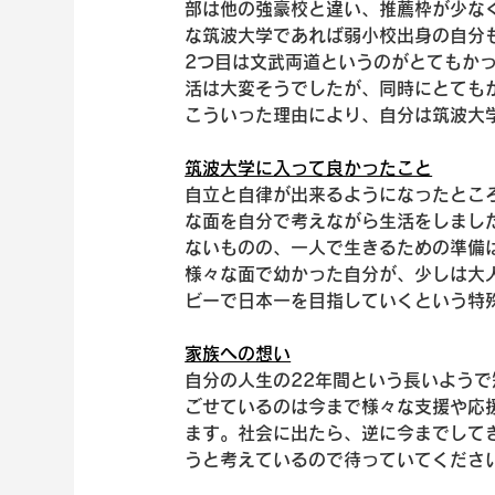
部は他の強豪校と違い、推薦枠が少な
な筑波大学であれば弱小校出身の自分
2つ目は文武両道というのがとてもか
活は大変そうでしたが、同時にとても
こういった理由により、自分は筑波大
筑波大学に入って良かったこと
自立と自律が出来るようになったとこ
な面を自分で考えながら生活をしまし
ないものの、一人で生きるための準備
様々な面で幼かった自分が、少しは大
ビーで日本一を目指していくという特
家族への想い
自分の人生の22年間という長いよう
ごせているのは今まで様々な支援や応
ます。社会に出たら、逆に今までして
うと考えているので待っていてくださ