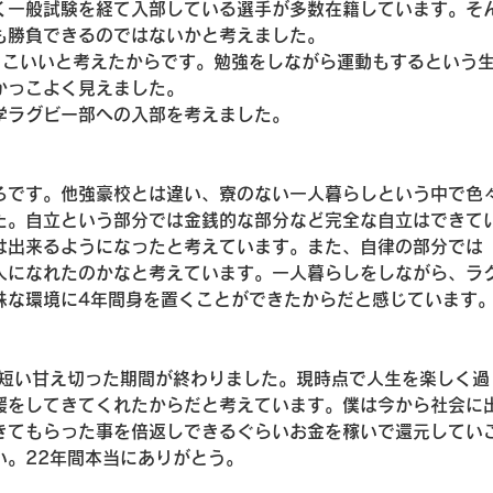
く一般試験を経て入部している選手が多数在籍しています。そ
も勝負できるのではないかと考えました。
っこいいと考えたからです。勉強をしながら運動もするという
かっこよく見えました。
学ラグビー部への入部を考えました。
ろです。他強豪校とは違い、寮のない一人暮らしという中で色
た。自立という部分では金銭的な部分など完全な自立はできて
は出来るようになったと考えています。また、自律の部分では
人になれたのかなと考えています。一人暮らしをしながら、ラ
殊な環境に4年間身を置くことができたからだと感じています
で短い甘え切った期間が終わりました。現時点で人生を楽しく過
援をしてきてくれたからだと考えています。僕は今から社会に
きてもらった事を倍返しできるぐらいお金を稼いで還元してい
い。22年間本当にありがとう。