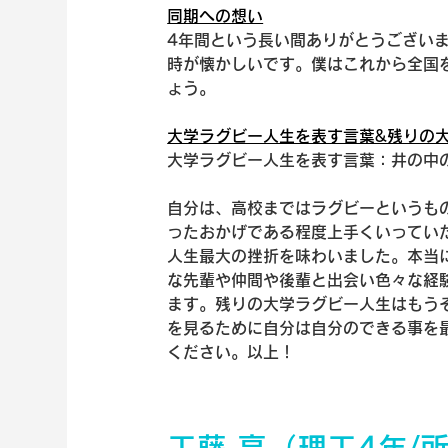
同期への想い
4年間という長い間ありがとうござい
時が懐かしいです。僕はこれから全国
ょう。
大学ラグビー人生を表す言葉&残りの
大学ラグビー人生を表す言葉：井の中
自分は、高校まではラグビーというも
ったおかげである程度上手くいってい
人生最大の挫折を味わいました。本当
な先輩や仲間や後輩と出会い色々な経
ます。残りの大学ラグビー人生はもう
を見るために自分は自分のできる事を最
ください。以上！
工藤 亮（理工4年/