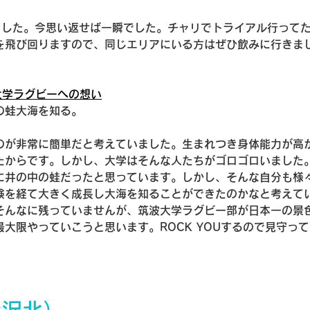
ました。今思い返せば一瞬でした。チャリでトライアル行って
を飛び回りますので、同じエリアにいる方はぜひ飲みに行きま
大学ラグビーへの想い
の蛙大海を知る。
のが非常に簡単だと考えていました。生まれつき身体能力が高
たからです。しかし、大学はそんな人たちがゴロゴロいました
に井の中の蛙だったと思っています。しかし、そんな自分も様
験を経て大きく成長し大海を知ることができたのかなと考えて
そんなに残っていませんが、筑波大学ラグビー部が日本一の景
大限やっていこうと思います。ROCK YOUするので見守って
所沢北）