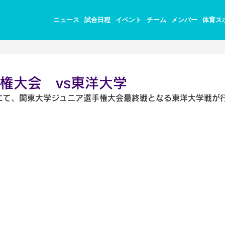
ニュース
試合日程
イベント
チーム
メンバー
体育ス
権大会 vs東洋大学
ieldにて、関東大学ジュニア選手権大会最終戦となる東洋大学戦が