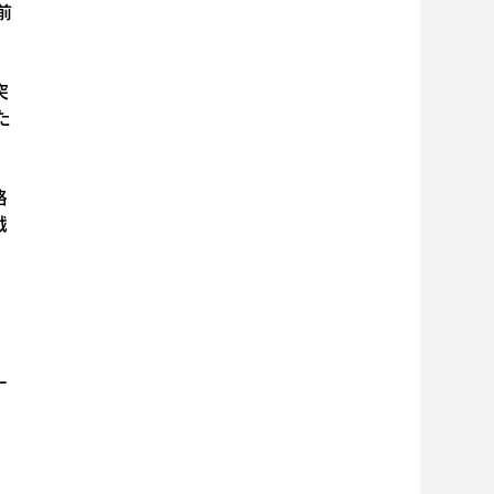
前
突
た
格
戦
ー