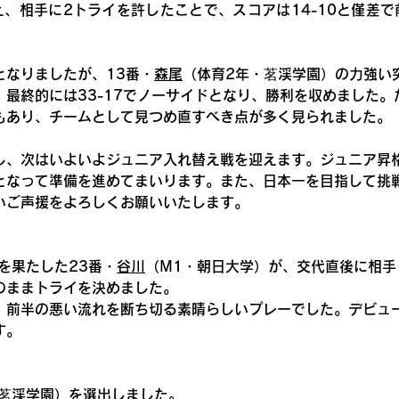
え、相手に2トライを許したことで、スコアは14-10と僅差で
となりましたが、13番・
森尾
（体育2年・茗渓学園）
の力強い
最終的には33-17でノーサイドとなり、勝利を収めました。
もあり、チームとして見つめ直すべき点が多く見られました。 
し、次はいよいよジュニア入れ替え戦を迎えます。ジュニア昇
となって準備を進めてまいります。また、日本一を目指して挑
いご声援をよろしくお願いいたします。 
を果たした23番・
谷川
（M1・朝日大学）が、交代直後に相手
のままトライを決めました。
、前半の悪い流れを断ち切る素晴らしいプレーでした。デビュ
す。
茗渓学園）を選出しました。 