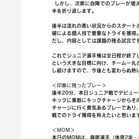
  しかし、次第に自陣でのプレーが増
半を折り返します。 
後半は流れの悪い状況からのスタート
破による個人技で重要なトライを獲得。
だし、内容としては課題の残る試合で
これでジュニア選手権は全日程が終了
という大きな目標に向け、チーム一丸
し続けますので、今後とも変わらぬ熱
＜印象に残ったプレー＞
後半20分、本日ジュニア戦でデビュー
キックに果敢にキックチャージからそ
チャージに行く勇気あるプレーであり
戦でのトライ獲得を称えたいと思いま
＜MOM＞
本日のMOMは、
森尾
選手（体育2年・