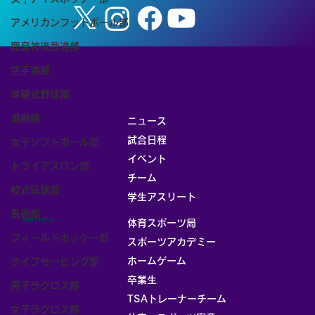
アメリカンフットボール部
鹿島神流武道部
空手道部
準硬式野球部
漕艇部
MENU
ニュース
試合日程
女子ソフトボール部
イベント
トライアスロン部
チーム
軟式庭球部
お部屋
学生アスリート
馬術部
CONTENTS
体育スポーツ局
フィールドホッケー部
スポーツアカデミー
ホームゲーム
ライフセービング部
卒業生
男子ラクロス部
TSAトレーナーチーム
女子ラクロス部