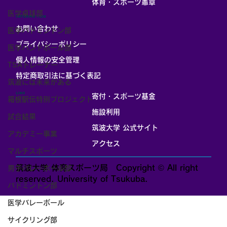
体育・スポーツ憲章
医学卓球部
INFORMATION
お問い合わせ
医学バドミントン部
プライバシーポリシー
医学ハンドボール部
個人情報の安全管理
TSAトレーナー
​特定商取引法に基づく表記
筑波には未来がある
LINK
寄付・スポーツ基金
箱根駅伝特別プロジェクト
施設利用
試合結果
筑波大学 公式サイト
アカデミー事業
アクセス
マルチスポーツ
筑波大学 体育スポーツ局 Copyright © All right
男子バレーボール部
reserved. University of Tsukuba.
バドミントン部
医学バレーボール
サイクリング部