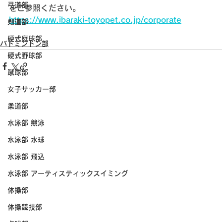
弓道部
をご参照ください。
https://www.ibaraki-toyopet.co.jp/corporate
剣道部
硬式庭球部
バドミントン部
硬式野球部
蹴球部
女子サッカー部
柔道部
水泳部 競泳
水泳部 水球
水泳部 飛込
水泳部 アーティスティックスイミング
体操部
体操競技部