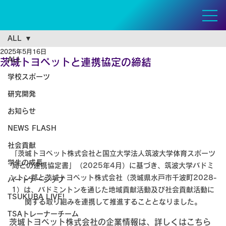
ALL
2025年5月16日
ALL
茨城トヨペットと連携協定の締結
学校スポーツ
研究開発
お知らせ
NEWS FLASH
社会貢献
「茨城トヨペット株式会社と国立大学法人筑波大学体育スポーツ
学生の成長
局との連携協定書」（2025年4月）に基づき、筑波大学バドミ
ントン部と茨城トヨペット株式会社（茨城県水戸市千波町2028-
パートナーシップ
1）は、バドミントンを通じた地域貢献活動及び社会貢献活動に
TSUKUBA LIVE!
関する取り組みを連携して推進することとなりました。
TSAトレーナーチーム
茨城トヨペット株式会社の企業情報は、詳しくはこちら