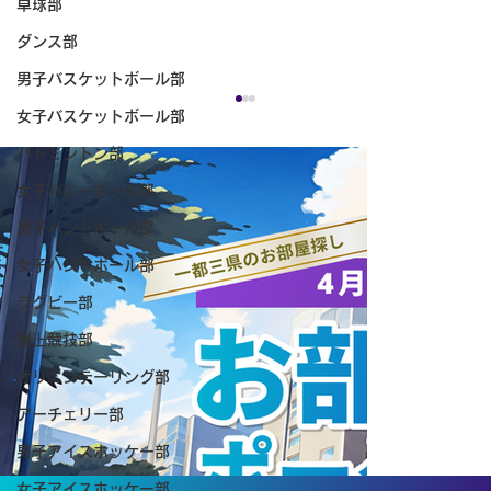
卓球部
ダンス部
男子バスケットボール部
女子バスケットボール部
バドミントン部
女子バレーボール部
男子ハンドボール部
女子ハンドボール部
ラグビー部
陸上競技部
【サイパンインターナショナル2026 最
オリエンテーリング部
終結果】
アーチェリー部
男子アイスホッケー部
女子アイスホッケー部