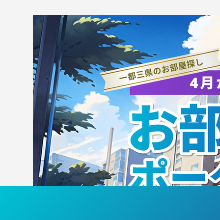
【エスコートキッズ・クリニ
【お
ック参加者募集】8/8（土）
大
筑波大学ホームゲーム
「T
「TSUKUBA LIVE!
Pr
Presented by SMBC」（女
子
子バスケットボール）のエス
し
コートキッズ・バスケットボ
ールクリニック参加者を募集
します