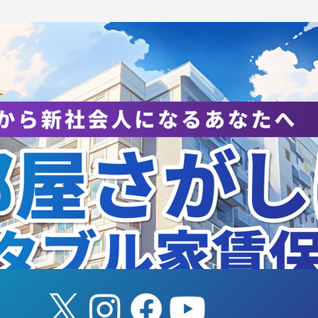
知らせ】8/8（土） 筑波
【山本柊輔氏アド
学ホームゲーム
任のお知らせ】
SUKUBA LIVE!
esented by SMBC」（女
バスケットボール）を開催
ます