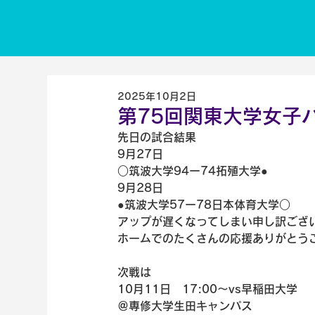
2025年10月2日
第75回関東大学女子
先日の試合結果
9月27日
○筑波大学94ー74拓殖大学●
9月28日
●筑波大学57ー78日本体育大学○
アップが遅くなってしまい申し訳ござ
ホームでのたくさんの応援ありがとう
次戦は
10月11日　17:00〜vs早稲田大学
＠専修大学生田キャンパス