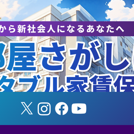
知らせ】8/8（土） 筑波
【山本柊輔氏アド
学ホームゲーム
任のお知らせ】
SUKUBA LIVE!
esented by SMBC」（女
バスケットボール）を開催
ます