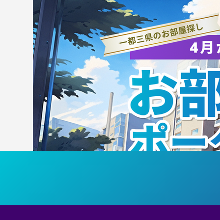
【エスコートキッズ・クリニ
【お
ック参加者募集】8/8（土）
大
筑波大学ホームゲーム
「T
「TSUKUBA LIVE!
Pr
Presented by SMBC」（女
子
子バスケットボール）のエス
し
コートキッズ・バスケットボ
ールクリニック参加者を募集
します