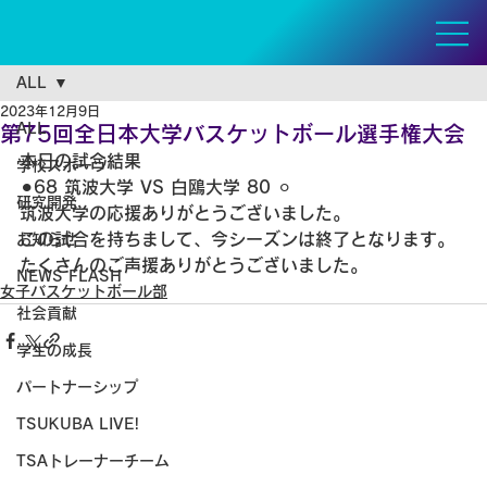
ALL
2023年12月9日
ALL
第75回全日本大学バスケットボール選手権大会
本日の試合結果
学校スポーツ
⚫︎68 筑波大学 VS 白鴎大学 80 ⚪︎
研究開発
筑波大学の応援ありがとうございました。
この試合を持ちまして、今シーズンは終了となります。
お知らせ
たくさんのご声援ありがとうございました。
NEWS FLASH
女子バスケットボール部
社会貢献
学生の成長
パートナーシップ
TSUKUBA LIVE!
TSAトレーナーチーム