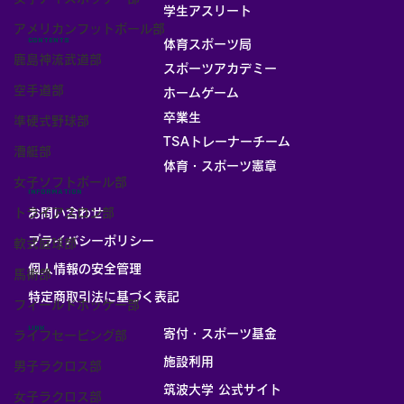
お部屋
学生アスリート
アメリカンフットボール部
CONTENTS
体育スポーツ局
鹿島神流武道部
スポーツアカデミー
空手道部
ホームゲーム
卒業生
準硬式野球部
TSAトレーナーチーム
漕艇部
体育・スポーツ憲章
女子ソフトボール部
INFORMATION
トライアスロン部
お問い合わせ
プライバシーポリシー
軟式庭球部
個人情報の安全管理
馬術部
​特定商取引法に基づく表記
フィールドホッケー部
LINK
寄付・スポーツ基金
ライフセービング部
施設利用
男子ラクロス部
筑波大学 公式サイト
女子ラクロス部