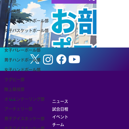
卓球部
ダンス部
【お知らせ】8/8（土） 筑波大学ホーム
男子バスケットボール部
ゲーム「TSUKUBA LIVE! Presented by
女子バスケットボール部
SMBC」（女子バスケットボール）を開
バドミントン部
催します
女子バレーボール部
男子ハンドボール部
女子ハンドボール部
ラグビー部
陸上競技部
オリエンテーリング部
MENU
ニュース
アーチェリー部
試合日程
イベント
男子アイスホッケー部
チーム
女子アイスホッケー部