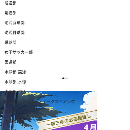
弓道部
剣道部
硬式庭球部
硬式野球部
蹴球部
女子サッカー部
柔道部
水泳部 競泳
水泳部 水球
水泳部 飛込
水泳部 アーティスティックスイミング
体操部
体操競技部