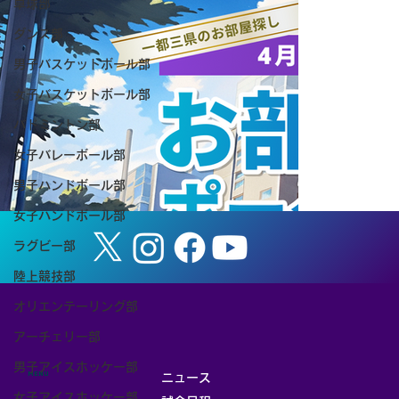
卓球部
ダンス部
男子バスケットボール部
女子バスケットボール部
【お知らせ】8/8（土） 筑波大学ホーム
バドミントン部
ゲーム「TSUKUBA LIVE! Presented by
女子バレーボール部
SMBC」（女子バスケットボール）を開
男子ハンドボール部
催します
女子ハンドボール部
ラグビー部
陸上競技部
オリエンテーリング部
アーチェリー部
男子アイスホッケー部
MENU
ニュース
女子アイスホッケー部