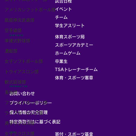
試合日程
イベント
アメリカンフットボール部
チーム
鹿島神流武道部
お部屋
学生アスリート
空手道部
CONTENTS
体育スポーツ局
準硬式野球部
スポーツアカデミー
漕艇部
ホームゲーム
女子ソフトボール部
卒業生
TSAトレーナーチーム
トライアスロン部
体育・スポーツ憲章
軟式庭球部
INFORMATION
馬術部
お問い合わせ
フィールドホッケー部
プライバシーポリシー
個人情報の安全管理
ライフセービング部
​特定商取引法に基づく表記
男子ラクロス部
LINK
女子ラクロス部
寄付・スポーツ基金