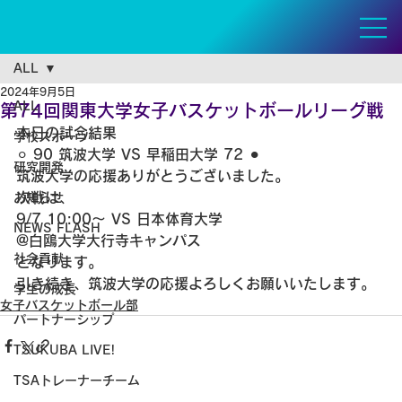
ALL
2024年9月5日
ALL
第74回関東大学女子バスケットボールリーグ戦
本日の試合結果
学校スポーツ
⚪︎ 90 筑波大学 VS 早稲田大学 72 ⚫︎
研究開発
筑波大学の応援ありがとうございました。
次戦は、
お知らせ
9/7 10:00〜 VS 日本体育大学
NEWS FLASH
@白鴎大学大行寺キャンパス
社会貢献
となります。
引き続き、筑波大学の応援よろしくお願いいたします。
学生の成長
女子バスケットボール部
パートナーシップ
TSUKUBA LIVE!
TSAトレーナーチーム