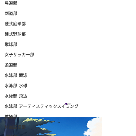
弓道部
剣道部
硬式庭球部
硬式野球部
蹴球部
女子サッカー部
柔道部
水泳部 競泳
水泳部 水球
水泳部 飛込
水泳部 アーティスティックスイミング
体操部
体操競技部