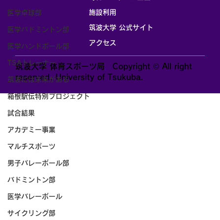
施設利用
医学卓球部
筑波大学 公式サイト
医学バドミントン部
アクセス
医学ハンドボール部
TSAトレーナー
筑波大学 体育スポーツ局 Copyright © All right
reserved. University of Tsukuba.
筑波には未来がある
箱根駅伝特別プロジェクト
試合結果
アカデミー事業
マルチスポーツ
男子バレーボール部
バドミントン部
医学バレーボール
サイクリング部