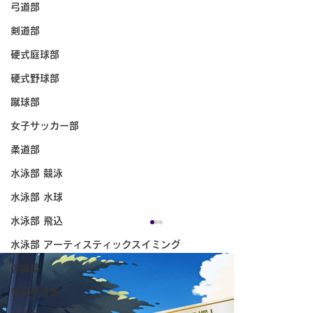
弓道部
剣道部
硬式庭球部
硬式野球部
蹴球部
女子サッカー部
柔道部
水泳部 競泳
水泳部 水球
水泳部 飛込
水泳部 アーティスティックスイミング
体操部
体操競技部