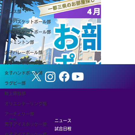
卓球部
ダンス部
男子バスケットボール部
女子バスケットボール部
【お知らせ】8/8（土） 筑波大学ホーム
バドミントン部
ゲーム「TSUKUBA LIVE! Presented by
女子バレーボール部
SMBC」（女子バスケットボール）を開
男子ハンドボール部
催します
女子ハンドボール部
ラグビー部
陸上競技部
オリエンテーリング部
アーチェリー部
MENU
ニュース
男子アイスホッケー部
試合日程
女子アイスホッケー部