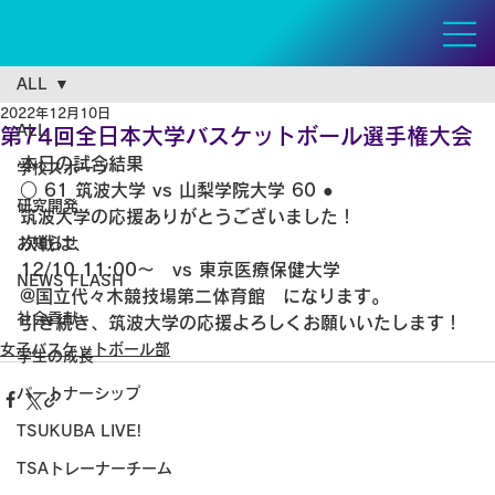
ALL
2022年12月10日
ALL
第74回全日本大学バスケットボール選手権大会
本日の試合結果
学校スポーツ
○ 61 筑波大学 vs 山梨学院大学 60 ●
研究開発
筑波大学の応援ありがとうございました！
次戦は、
お知らせ
12/10 11:00〜　vs 東京医療保健大学
NEWS FLASH
@国立代々木競技場第二体育館　になります。
社会貢献
引き続き、筑波大学の応援よろしくお願いいたします！
女子バスケットボール部
学生の成長
パートナーシップ
TSUKUBA LIVE!
TSAトレーナーチーム