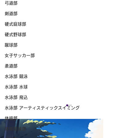
弓道部
剣道部
硬式庭球部
硬式野球部
蹴球部
女子サッカー部
柔道部
水泳部 競泳
水泳部 水球
水泳部 飛込
水泳部 アーティスティックスイミング
体操部
体操競技部