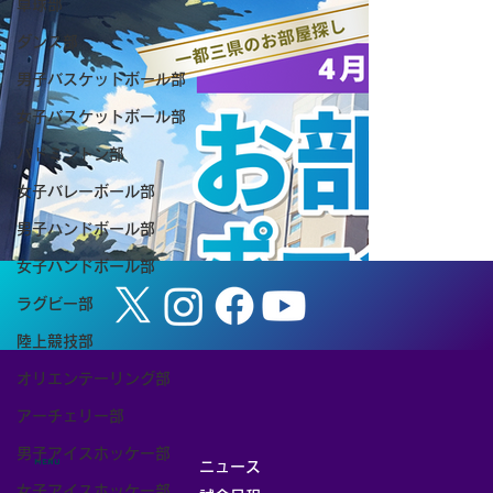
卓球部
ダンス部
男子バスケットボール部
女子バスケットボール部
【お知らせ】8/8（土） 筑波大学ホーム
バドミントン部
ゲーム「TSUKUBA LIVE! Presented by
女子バレーボール部
SMBC」（女子バスケットボール）を開
男子ハンドボール部
催します
女子ハンドボール部
ラグビー部
陸上競技部
オリエンテーリング部
アーチェリー部
男子アイスホッケー部
MENU
ニュース
女子アイスホッケー部