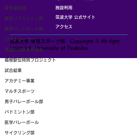
施設利用
医学卓球部
筑波大学 公式サイト
医学バドミントン部
アクセス
医学ハンドボール部
TSAトレーナー
筑波大学 体育スポーツ局 Copyright © All right
reserved. University of Tsukuba.
筑波には未来がある
箱根駅伝特別プロジェクト
試合結果
アカデミー事業
マルチスポーツ
男子バレーボール部
バドミントン部
医学バレーボール
サイクリング部