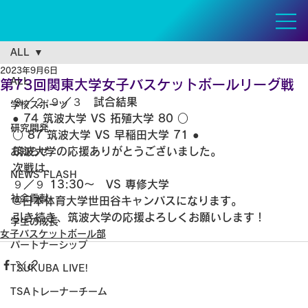
ALL
2023年9月6日
ALL
第73回関東大学女子バスケットボールリーグ戦
９／２.９／３　試合結果
学校スポーツ
● 
74 筑波大学 VS 拓殖大学 80 ○
研究開発
○ 87 筑波大学 VS 早稲田大学 71 ●
筑波大学の応援ありがとうございました。
お知らせ
次戦は、
NEWS FLASH
９／９ 13:30〜　VS 専修大学
社会貢献
@日本体育大学世田谷キャンパスになります。
引き続き、筑波大学の応援よろしくお願いします！
学生の成長
女子バスケットボール部
パートナーシップ
TSUKUBA LIVE!
TSAトレーナーチーム