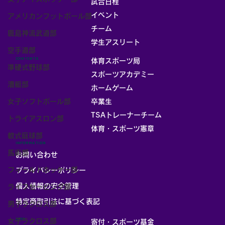
試合日程
イベント
アメリカンフットボール部
チーム
鹿島神流武道部
お部屋
学生アスリート
空手道部
CONTENTS
体育スポーツ局
準硬式野球部
スポーツアカデミー
漕艇部
ホームゲーム
女子ソフトボール部
卒業生
TSAトレーナーチーム
トライアスロン部
体育・スポーツ憲章
軟式庭球部
INFORMATION
馬術部
お問い合わせ
フィールドホッケー部
プライバシーポリシー
個人情報の安全管理
ライフセービング部
​特定商取引法に基づく表記
男子ラクロス部
LINK
女子ラクロス部
寄付・スポーツ基金