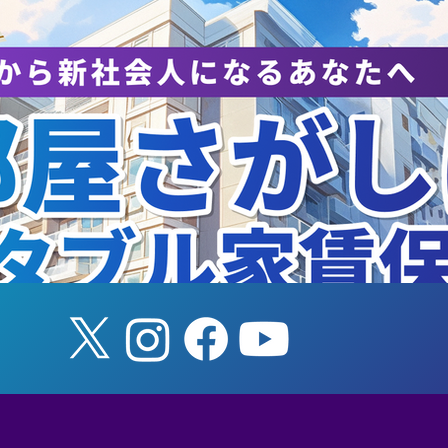
知らせ】8/8（土） 筑波
【山本柊輔氏アド
学ホームゲーム
任のお知らせ】
SUKUBA LIVE!
esented by SMBC」（女
バスケットボール）を開催
ます