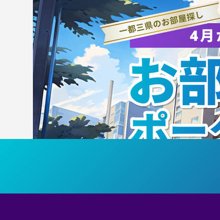
【エスコートキッズ・クリニ
【お
ック参加者募集】8/8（土）
大
筑波大学ホームゲーム
「T
「TSUKUBA LIVE!
Pr
Presented by SMBC」（女
子
子バスケットボール）のエス
し
コートキッズ・バスケットボ
ールクリニック参加者を募集
します