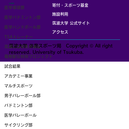
LINK
寄付・スポーツ基金
医学卓球部
施設利用
医学バドミントン部
筑波大学 公式サイト
医学ハンドボール部
アクセス
TSAトレーナー
筑波大学 体育スポーツ局 Copyright © All right
筑波には未来がある
reserved. University of Tsukuba.
箱根駅伝特別プロジェクト
試合結果
アカデミー事業
マルチスポーツ
男子バレーボール部
バドミントン部
医学バレーボール
サイクリング部