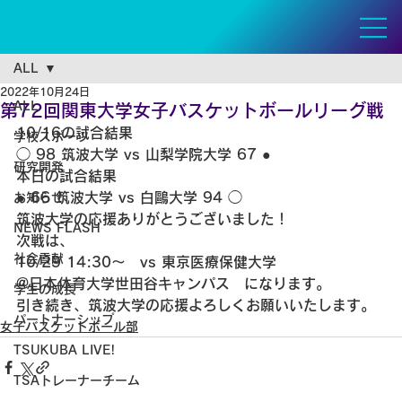
ALL
2022年10月24日
ALL
第72回関東大学女子バスケットボールリーグ戦
10/16の試合結果
学校スポーツ
◯ 98 筑波大学 vs 山梨学院大学 67 ●
研究開発
本日の試合結果
● 66 筑波大学 vs 白鷗大学 94 ◯
お知らせ
筑波大学の応援ありがとうございました！
NEWS FLASH
次戦は、
社会貢献
10/29 14:30〜　vs 東京医療保健大学
@日本体育大学世田谷キャンパス　になります。
学生の成長
引き続き、筑波大学の応援よろしくお願いいたします。
パートナーシップ
女子バスケットボール部
TSUKUBA LIVE!
TSAトレーナーチーム