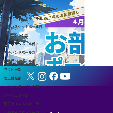
卓球部
ダンス部
男子バスケットボール部
女子バスケットボール部
バドミントン部
【お知らせ】8/8（土） 筑波大学ホーム
女子バレーボール部
ゲーム「TSUKUBA LIVE! Presented by
男子ハンドボール部
SMBC」（女子バスケットボール）を開
女子ハンドボール部
催します
ラグビー部
陸上競技部
オリエンテーリング部
アーチェリー部
男子アイスホッケー部
女子アイスホッケー部
MENU