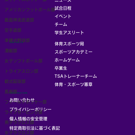
ニュース
試合日程
アメリカンフットボール部
イベント
鹿島神流武道部
チーム
空手道部
お部屋
学生アスリート
準硬式野球部
CONTENTS
体育スポーツ局
漕艇部
スポーツアカデミー
ホームゲーム
女子ソフトボール部
卒業生
トライアスロン部
TSAトレーナーチーム
軟式庭球部
体育・スポーツ憲章
馬術部
INFORMATION
お問い合わせ
フィールドホッケー部
プライバシーポリシー
ライフセービング部
個人情報の安全管理
男子ラクロス部
​特定商取引法に基づく表記
女子ラクロス部