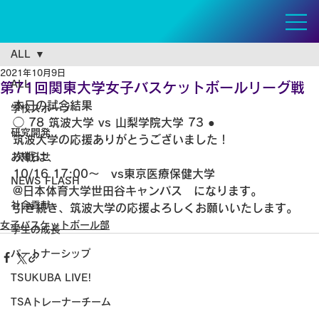
ALL
2021年10月9日
ALL
第71回関東大学女子バスケットボールリーグ戦
本日の試合結果
学校スポーツ
◯ 78 筑波大学 vs 山梨学院大学 73 ●
研究開発
筑波大学の応援ありがとうございました！
次戦は、
お知らせ
10/16 17:00〜　vs東京医療保健大学
NEWS FLASH
@日本体育大学世田谷キャンパス　になります。
社会貢献
引き続き、筑波大学の応援よろしくお願いいたします。
女子バスケットボール部
学生の成長
パートナーシップ
TSUKUBA LIVE!
TSAトレーナーチーム