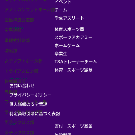
イベント
アメリカンフットボール部
チーム
お部屋
学生アスリート
鹿島神流武道部
CONTENTS
体育スポーツ局
空手道部
スポーツアカデミー
準硬式野球部
ホームゲーム
漕艇部
卒業生
女子ソフトボール部
TSAトレーナーチーム
体育・スポーツ憲章
トライアスロン部
INFORMATION
軟式庭球部
お問い合わせ
馬術部
プライバシーポリシー
フィールドホッケー部
個人情報の安全管理
ライフセービング部
​特定商取引法に基づく表記
男子ラクロス部
LINK
寄付・スポーツ基金
女子ラクロス部