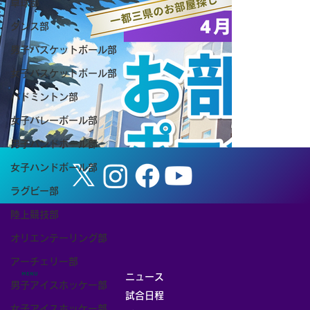
卓球部
ダンス部
男子バスケットボール部
女子バスケットボール部
【お知らせ】8/8（土） 筑波大学ホーム
バドミントン部
ゲーム「TSUKUBA LIVE! Presented by
女子バレーボール部
SMBC」（女子バスケットボール）を開
男子ハンドボール部
催します
女子ハンドボール部
ラグビー部
陸上競技部
オリエンテーリング部
アーチェリー部
MENU
ニュース
男子アイスホッケー部
試合日程
女子アイスホッケー部