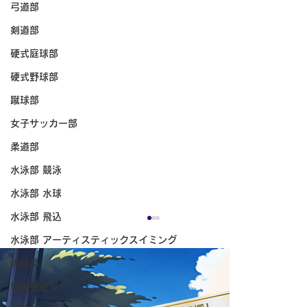
弓道部
剣道部
硬式庭球部
硬式野球部
蹴球部
女子サッカー部
柔道部
水泳部 競泳
水泳部 水球
水泳部 飛込
水泳部 アーティスティックスイミング
体操部
体操競技部