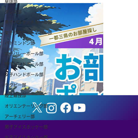
卓球部
ダンス部
男子バスケットボール部
女子バスケットボール部
バドミントン部
女子バレーボール部
【お知らせ】8/8（土） 筑波大学ホーム
男子ハンドボール部
ゲーム「TSUKUBA LIVE! Presented by
女子ハンドボール部
SMBC」（女子バスケットボール）を開
ラグビー部
陸上競技部
催します
オリエンテーリング部
アーチェリー部
男子アイスホッケー部
女子アイスホッケー部