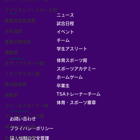
アメリカンフットボール部
MENU
ニュース
鹿島神流武道部
試合日程
空手道部
イベント
チーム
準硬式野球部
お部屋
学生アスリート
漕艇部
CONTENTS
体育スポーツ局
女子ソフトボール部
スポーツアカデミー
トライアスロン部
ホームゲーム
軟式庭球部
卒業生
TSAトレーナーチーム
馬術部
体育・スポーツ憲章
フィールドホッケー部
INFORMATION
ライフセービング部
お問い合わせ
男子ラクロス部
プライバシーポリシー
女子ラクロス部
個人情報の安全管理