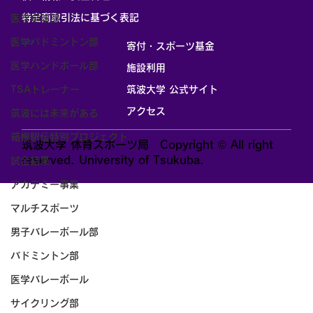
​特定商取引法に基づく表記
医学卓球部
医学バドミントン部
LINK
寄付・スポーツ基金
医学ハンドボール部
施設利用
TSAトレーナー
筑波大学 公式サイト
アクセス
筑波には未来がある
箱根駅伝特別プロジェクト
筑波大学 体育スポーツ局 Copyright © All right
reserved. University of Tsukuba.
試合結果
アカデミー事業
マルチスポーツ
男子バレーボール部
バドミントン部
医学バレーボール
サイクリング部