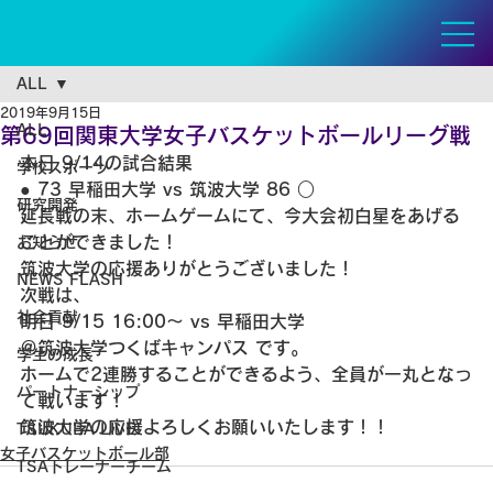
ALL
2019年9月15日
ALL
第69回関東大学女子バスケットボールリーグ戦
本日 9/14の試合結果
学校スポーツ
● 73 早稲田大学 vs 筑波大学 86 ○
研究開発
延長戦の末、ホームゲームにて、今大会初白星をあげる
ことができました！
お知らせ
筑波大学の応援ありがとうございました！
NEWS FLASH
次戦は、
社会貢献
明日 9/15 16:00〜 vs 早稲田大学
＠筑波大学つくばキャンパス です。
学生の成長
ホームで2連勝することができるよう、
全員が一丸となっ
パートナーシップ
て戦います！
筑波大学の応援よろしくお願いいたします！！
TSUKUBA LIVE!
女子バスケットボール部
TSAトレーナーチーム