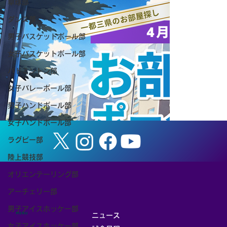
卓球部
ダンス部
男子バスケットボール部
女子バスケットボール部
【お知らせ】8/8（土） 筑波大学ホーム
バドミントン部
ゲーム「TSUKUBA LIVE! Presented by
女子バレーボール部
SMBC」（女子バスケットボール）を開
男子ハンドボール部
催します
女子ハンドボール部
ラグビー部
陸上競技部
オリエンテーリング部
アーチェリー部
男子アイスホッケー部
MENU
ニュース
女子アイスホッケー部