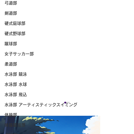
弓道部
剣道部
硬式庭球部
硬式野球部
蹴球部
女子サッカー部
柔道部
水泳部 競泳
水泳部 水球
水泳部 飛込
水泳部 アーティスティックスイミング
体操部
体操競技部