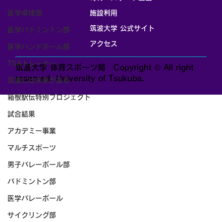
医学卓球部
施設利用
筑波大学 公式サイト
医学バドミントン部
アクセス
医学ハンドボール部
TSAトレーナー
筑波大学 体育スポーツ局 Copyright © All right
reserved. University of Tsukuba.
筑波には未来がある
箱根駅伝特別プロジェクト
試合結果
アカデミー事業
マルチスポーツ
男子バレーボール部
バドミントン部
医学バレーボール
サイクリング部