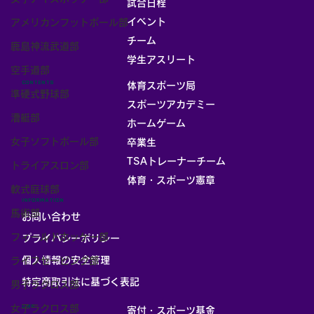
試合日程
イベント
アメリカンフットボール部
チーム
鹿島神流武道部
お部屋
学生アスリート
空手道部
CONTENTS
体育スポーツ局
準硬式野球部
スポーツアカデミー
漕艇部
ホームゲーム
女子ソフトボール部
卒業生
TSAトレーナーチーム
トライアスロン部
体育・スポーツ憲章
軟式庭球部
INFORMATION
馬術部
お問い合わせ
フィールドホッケー部
プライバシーポリシー
個人情報の安全管理
ライフセービング部
​特定商取引法に基づく表記
男子ラクロス部
女子ラクロス部
LINK
寄付・スポーツ基金