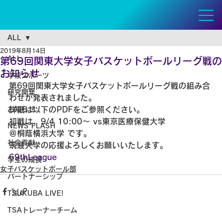
ALL
2019年8月14日
ALL
第69回関東大学女子バスケットボールリーグ戦の
お知らせ
学校スポーツ
第69回関東大学女子バスケットボールリーグ戦の組み合
研究開発
わせが発表されました。
お知らせ
詳細は以下のPDFをご参照ください。
初戦は、9/4 10:00～ vs東京医療保健大学
NEWS FLASH
＠桐蔭横浜大学 です。
社会貢献
筑波大学の応援よろしくお願いいたします。
69thLeague
学生の成長
女子バスケットボール部
パートナーシップ
TSUKUBA LIVE!
TSAトレーナーチーム