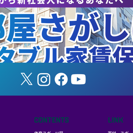
筑波大学ダンス部公演『
演のお知らせ】
lere−私はここに在る−』
CONTENTS
LINK