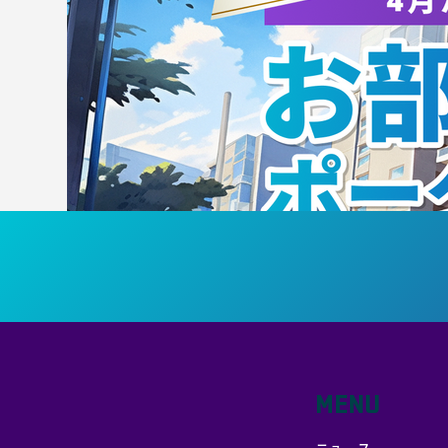
回筑波大学ダンス部公演
回
『Valere−私はここに在る−』
Va
MENU