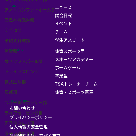
MENU
ニュース
アメリカンフットボール部
試合日程
鹿島神流武道部
イベント
空手道部
チーム
お部屋
学生アスリート
準硬式野球部
漕艇部
CONTENTS
体育スポーツ局
スポーツアカデミー
女子ソフトボール部
ホームゲーム
トライアスロン部
卒業生
軟式庭球部
TSAトレーナーチーム
馬術部
体育・スポーツ憲章
INFORMATION
フィールドホッケー部
お問い合わせ
ライフセービング部
プライバシーポリシー
男子ラクロス部
個人情報の安全管理
女子ラクロス部