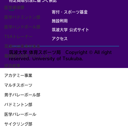
​特定商取引法に基づく表記
医学卓球部
LINK
寄付・スポーツ基金
医学バドミントン部
施設利用
医学ハンドボール部
筑波大学 公式サイト
TSAトレーナー
アクセス
筑波には未来がある
筑波大学 体育スポーツ局 Copyright © All right
箱根駅伝特別プロジェクト
reserved. University of Tsukuba.
試合結果
アカデミー事業
マルチスポーツ
男子バレーボール部
バドミントン部
医学バレーボール
サイクリング部