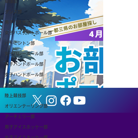
卓球部
ダンス部
男子バスケットボール部
女子バスケットボール部
バドミントン部
女子バレーボール部
【お知らせ】8/8（土） 筑波大学ホーム
男子ハンドボール部
ゲーム「TSUKUBA LIVE! Presented by
女子ハンドボール部
SMBC」（女子バスケットボール）を開
ラグビー部
催します
陸上競技部
オリエンテーリング部
アーチェリー部
男子アイスホッケー部
女子アイスホッケー部