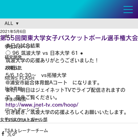
ALL
2021年5月6日
ALL
第55回関東大学女子バスケットボール選手権大会
本日の試合結果
学校スポーツ
◯ 96 筑波大学 vs 日本大学 61 ●
研究開発
筑波大学の応援ありがとうございました！
次戦は、
お知らせ
5/6 10:30〜　vs拓殖大学
NEWS FLASH
@浦安市総合体育館Aコート　になります。
社会貢献
また、明日はジェイネットTVでライブ配信されますの
で、是非ご覧ください。
学生の成長
http://www.jnet-tv.com/hoop/
パートナーシップ
引き続き、筑波大学の応援よろしくお願いいたします。
女子バスケットボール部
TSUKUBA LIVE!
TSAトレーナーチーム