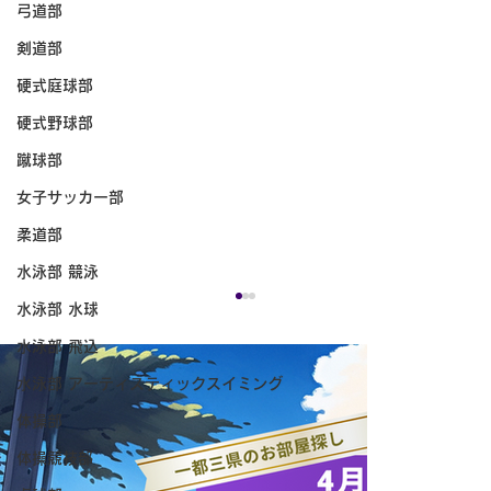
弓道部
剣道部
硬式庭球部
硬式野球部
蹴球部
女子サッカー部
柔道部
水泳部 競泳
水泳部 水球
水泳部 飛込
水泳部 アーティスティックスイミング
体操部
体操競技部