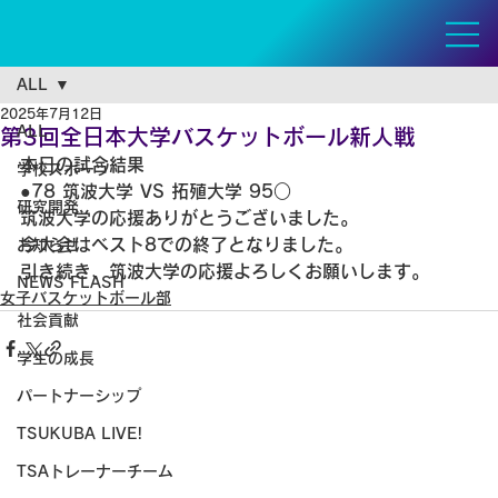
ALL
2025年7月12日
ALL
第3回全日本大学バスケットボール新人戦
本日の試合結果
学校スポーツ
●78 筑波大学 VS 拓殖大学 95○
研究開発
筑波大学の応援ありがとうございました。
今大会はベスト8での終了となりました。
お知らせ
引き続き、筑波大学の応援よろしくお願いします。
NEWS FLASH
女子バスケットボール部
社会貢献
学生の成長
パートナーシップ
TSUKUBA LIVE!
TSAトレーナーチーム