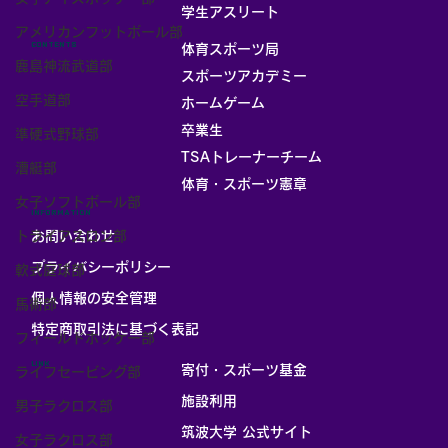
お部屋
学生アスリート
アメリカンフットボール部
CONTENTS
体育スポーツ局
鹿島神流武道部
スポーツアカデミー
空手道部
ホームゲーム
卒業生
準硬式野球部
TSAトレーナーチーム
漕艇部
体育・スポーツ憲章
女子ソフトボール部
INFORMATION
トライアスロン部
お問い合わせ
プライバシーポリシー
軟式庭球部
個人情報の安全管理
馬術部
​特定商取引法に基づく表記
フィールドホッケー部
LINK
寄付・スポーツ基金
ライフセービング部
施設利用
男子ラクロス部
筑波大学 公式サイト
女子ラクロス部