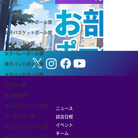
卓球部
ダンス部
【お知らせ】8/8（土） 筑波大学ホーム
男子バスケットボール部
ゲーム「TSUKUBA LIVE! Presented by
女子バスケットボール部
SMBC」（女子バスケットボール）を開
バドミントン部
催します
女子バレーボール部
男子ハンドボール部
女子ハンドボール部
ラグビー部
陸上競技部
オリエンテーリング部
MENU
ニュース
アーチェリー部
試合日程
イベント
男子アイスホッケー部
チーム
女子アイスホッケー部