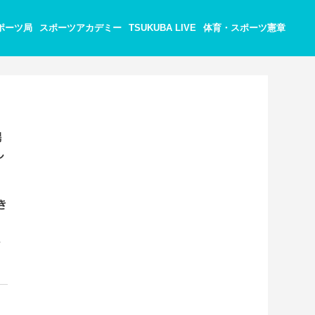
ポーツ局
スポーツアカデミー
TSUKUBA LIVE
体育・スポーツ憲章
場
し
き
ス