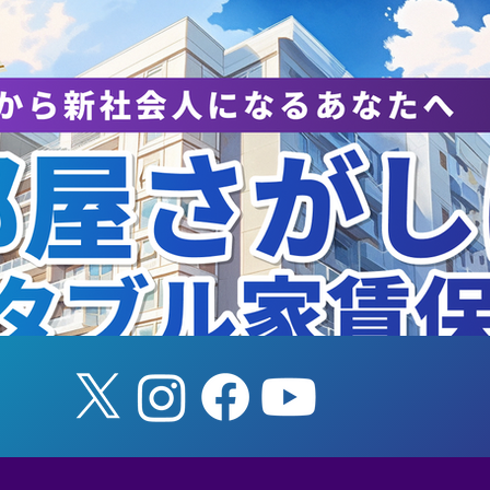
チケット予約ページ】第63
【第63回筑波大学
筑波大学ダンス部公演『
演のお知らせ】
lere−私はここに在る−』