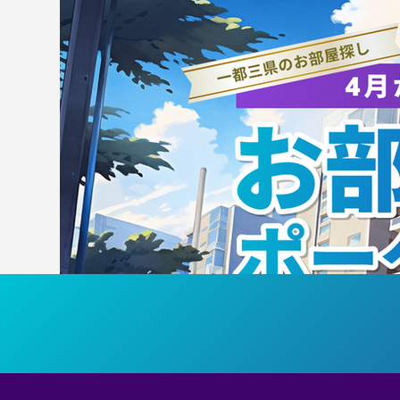
【宣伝ビジュアル公開】第63
【
回筑波大学ダンス部公演
回
『Valere−私はここに在る−』
Va