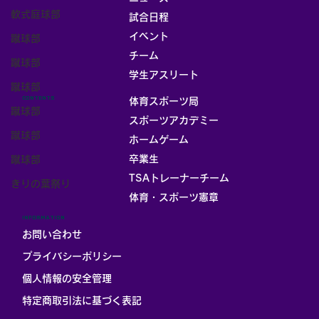
軟式庭球部
試合日程
イベント
蹴球部
チーム
蹴球部
お部屋
学生アスリート
蹴球部
CONTENTS
体育スポーツ局
蹴球部
スポーツアカデミー
蹴球部
ホームゲーム
卒業生
蹴球部
TSAトレーナーチーム
きりの葉祭り
体育・スポーツ憲章
INFORMATION
お問い合わせ
プライバシーポリシー
個人情報の安全管理
​特定商取引法に基づく表記