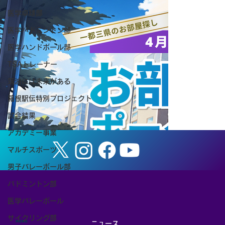
医学卓球部
医学バドミントン部
医学ハンドボール部
TSAトレーナー
【チケット予約ページ】第63回筑波大学
筑波には未来がある
ダンス部公演『 Valere−私はここに在る
箱根駅伝特別プロジェクト
−』
試合結果
アカデミー事業
マルチスポーツ
男子バレーボール部
バドミントン部
医学バレーボール
サイクリング部
MENU
ニュース