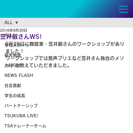
ALL
2016年9月30日
ALL
笠井叡さんWS!
9月28日に舞踏家・笠井叡さんのワークショップがあり
学校スポーツ
ました！
研究開発
ワークショップでは発声プリエなど笠井さん独自のメソ
ッドを教えていただきました。
お知らせ
NEWS FLASH
社会貢献
学生の成長
パートナーシップ
TSUKUBA LIVE!
TSAトレーナーチーム