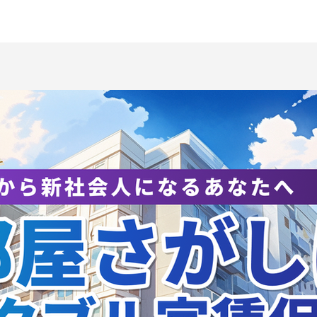
UKUBA LIVE!から研究成
【お知らせ】8/8
を発信 ― スポーツ観戦が
大学ホームゲーム
み出す「一体感」のメカニ
「TSUKUBA LIVE
ムを解明
Presented by 
子バスケットボー
します