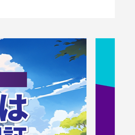
（土） 筑波
!
SMBC」（女
ル）を開催