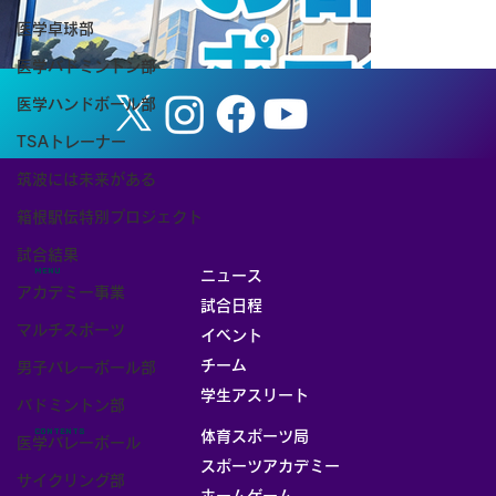
医学卓球部
医学バドミントン部
医学ハンドボール部
TSAトレーナー
筑波には未来がある
箱根駅伝特別プロジェクト
試合結果
MENU
ニュース
アカデミー事業
試合日程
マルチスポーツ
イベント
チーム
男子バレーボール部
お部屋
学生アスリート
バドミントン部
CONTENTS
体育スポーツ局
医学バレーボール
スポーツアカデミー
サイクリング部