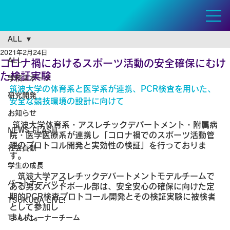
ALL
2021年2月24日
ALL
コロナ禍におけるスポーツ活動の安全確保にむけ
た検証実験
学校スポーツ
筑波大学の体育系と医学系が連携、PCR検査を用いた、
研究開発
安全な競技環境の設計に向けて
お知らせ
 筑波大学体育系・アスレチックデパートメント・附属病
NEWS FLASH
院・医学医療系が連携し「コロナ禍でのスポーツ活動管
理のプロトコル開発と実効性の検証」を行っておりま
社会貢献
す。
学生の成長
　筑波大学アスレチックデパートメントモデルチームで
パートナーシップ
ある男女ハンドボール部は、安全安心の確保に向けた定
期的PCR検査プロトコール開発とその検証実験に被検者
TSUKUBA LIVE!
として参加し
ました。
TSAトレーナーチーム