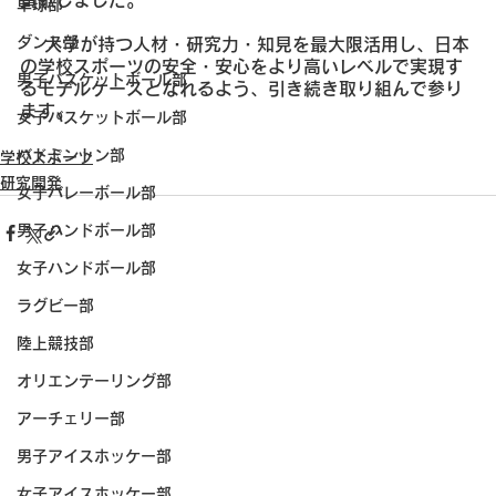
貢献しました。
卓球部
ダンス部
 　大学が持つ人材・研究力・知見を最大限活用し、日本
の学校スポーツの安全・安心をより高いレベルで実現す
男子バスケットボール部
るモデルケースとなれるよう、引き続き取り組んで参り
ます。
女子バスケットボール部
バドミントン部
学校スポーツ
研究開発
女子バレーボール部
男子ハンドボール部
女子ハンドボール部
ラグビー部
陸上競技部
オリエンテーリング部
アーチェリー部
男子アイスホッケー部
女子アイスホッケー部