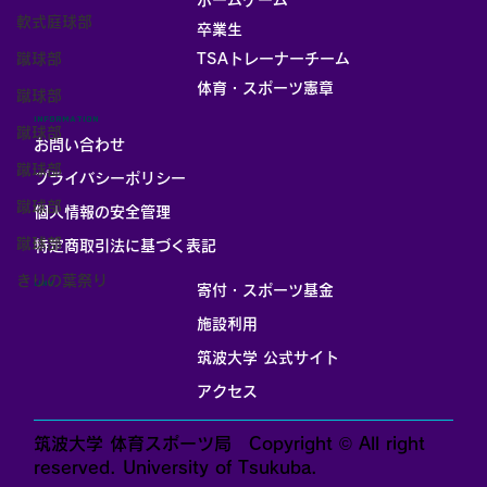
ホームゲーム
軟式庭球部
卒業生
蹴球部
TSAトレーナーチーム
体育・スポーツ憲章
蹴球部
INFORMATION
蹴球部
お問い合わせ
蹴球部
プライバシーポリシー
蹴球部
個人情報の安全管理
蹴球部
​特定商取引法に基づく表記
きりの葉祭り
LINK
寄付・スポーツ基金
施設利用
筑波大学 公式サイト
アクセス
筑波大学 体育スポーツ局 Copyright © All right
reserved. University of Tsukuba.