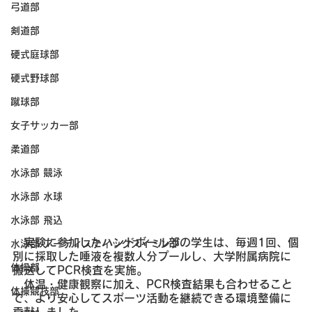
弓道部
剣道部
硬式庭球部
硬式野球部
蹴球部
女子サッカー部
柔道部
水泳部 競泳
水泳部 水球
水泳部 飛込
　実験に参加したハンドボール部の学生は、毎週1回、個
水泳部 アーティスティックスイミング
別に採取した唾液を複数人分プールし、大学附属病院に
体操部
搬送してPCR検査を実施。
　体温・健康観察に加え、PCR検査結果も合わせること
体操競技部
で、より安心してスポーツ活動を継続できる環境整備に