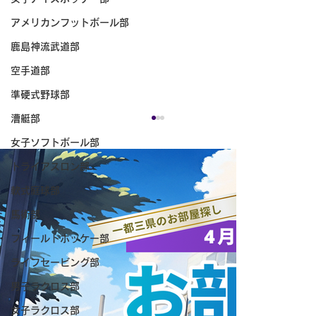
アメリカンフットボール部
鹿島神流武道部
空手道部
準硬式野球部
漕艇部
女子ソフトボール部
トライアスロン部
軟式庭球部
馬術部
フィールドホッケー部
ライフセービング部
【試合結果】筑波スポーツ 7/27～8/2の
男子ラクロス部
女子ラクロス部
試合結果