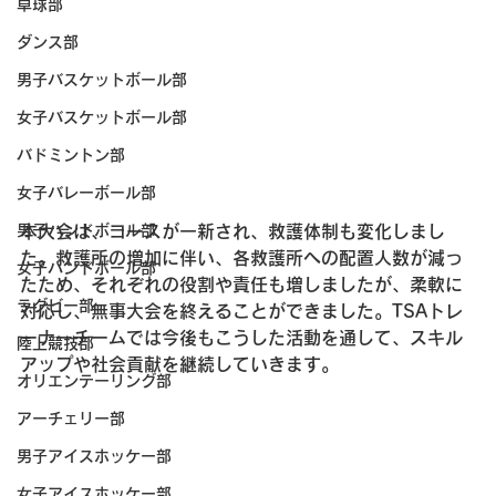
卓球部
ダンス部
男子バスケットボール部
女子バスケットボール部
バドミントン部
女子バレーボール部
本大会は、コースが一新され、救護体制も変化しまし
男子ハンドボール部
た。救護所の増加に伴い、各救護所への配置人数が減っ
女子ハンドボール部
たため、それぞれの役割や責任も増しましたが、柔軟に
ラグビー部
対応し、無事大会を終えることができました。TSAトレ
ーナーチームでは今後もこうした活動を通して、スキル
陸上競技部
アップや社会貢献を継続していきます。
オリエンテーリング部
アーチェリー部
男子アイスホッケー部
女子アイスホッケー部