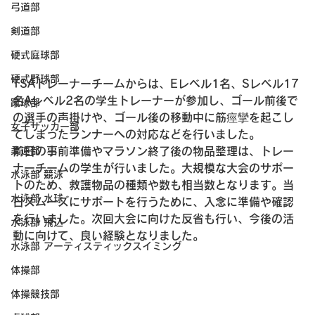
弓道部
剣道部
硬式庭球部
硬式野球部
TSAトレーナーチームからは、Eレベル1名、Sレベル17
名Aレベル2名の学生トレーナーが参加し、ゴール前後で
蹴球部
の選手の声掛けや、ゴール後の移動中に筋痙攣を起こし
女子サッカー部
てしまったランナーへの対応などを行いました。

前日の事前準備やマラソン終了後の物品整理は、トレー
柔道部
ナーチームの学生が行いました。大規模な大会のサポー
水泳部 競泳
トのため、救護物品の種類や数も相当数となります。当
水泳部 水球
日スムーズにサポートを行うために、入念に準備や確認
を行いました。次回大会に向けた反省も行い、今後の活
水泳部 飛込
動に向けて、良い経験となりました。
水泳部 アーティスティックスイミング
体操部
体操競技部