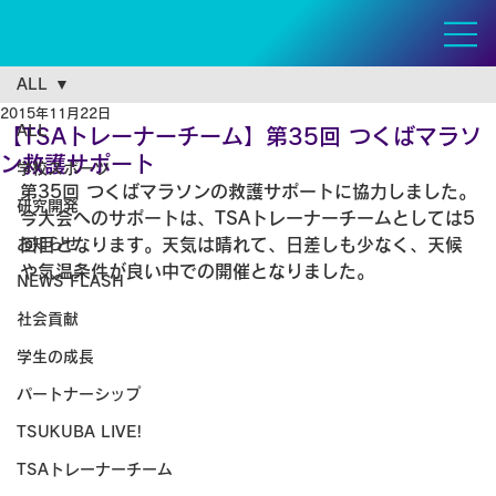
ALL
2015年11月22日
ALL
【TSAトレーナーチーム】第35回 つくばマラソ
ン救護サポート
学校スポーツ
第35回 つくばマラソンの救護サポートに協力しました。

研究開発
今大会へのサポートは、TSAトレーナーチームとしては5
お知らせ
回目となります。天気は晴れて、日差しも少なく、天候
や気温条件が良い中での開催となりました。
NEWS FLASH
社会貢献
学生の成長
パートナーシップ
TSUKUBA LIVE!
TSAトレーナーチーム