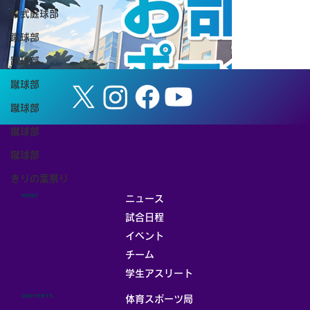
軟式庭球部
のお知らせ
蹴球部
蹴球部
蹴球部
蹴球部
蹴球部
蹴球部
きりの葉祭り
MENU
ニュース
試合日程
イベント
チーム
お部屋
学生アスリート
CONTENTS
体育スポーツ局