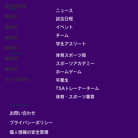
軟式庭球部
MENU
ニュース
蹴球部
試合日程
蹴球部
イベント
チーム
蹴球部
お部屋
学生アスリート
蹴球部
CONTENTS
体育スポーツ局
蹴球部
スポーツアカデミー
蹴球部
ホームゲーム
きりの葉祭り
卒業生
TSAトレーナーチーム
体育・スポーツ憲章
INFORMATION
お問い合わせ
プライバシーポリシー
個人情報の安全管理