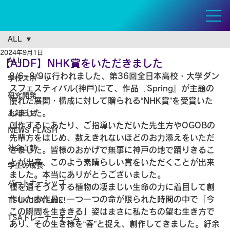
ALL
2024年9月1日
ALL
【AJDF】NHK賞をいただきました
8/6~8/9に行われました、第36回全日本高校・大学ダン
学校スポーツ
スフェスティバル(神戸)にて、作品『Spring』が主題の
研究開発
優れた展開・構成に対して贈られる“NHK賞”を受賞いた
しました。
お知らせ
創作するにあたり、ご指導いただいた先生方やOGOBの
NEWS FLASH
先輩方をはじめ、数えきれないほどのお力添えをいただ
社会貢献
きました。皆様のおかげで無事に神戸の地で踊りきるこ
とが出来、このよう素晴らしい賞をいただくことが出来
学生の成長
ました。本当にありがとうございました。
パートナーシップ
種を遺そうとする植物の凄まじい生命の力に着目して創
作した本作品。一つ一つの命が限られた時間の中で「今
TSUKUBA LIVE!
この瞬間を生ききる」姿はまさに私たちの望む生き方で
TSAトレーナーチーム
あり、その生き様を“春”と捉え、創作してきました。紆余