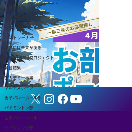
医学卓球部
医学バドミントン部
医学ハンドボール部
TSAトレーナー
筑波には未来がある
【チケット予約ページ】第63回筑波大学
箱根駅伝特別プロジェクト
ダンス部公演『 Valere−私はここに在る
試合結果
−』
アカデミー事業
マルチスポーツ
男子バレーボール部
バドミントン部
医学バレーボール
サイクリング部