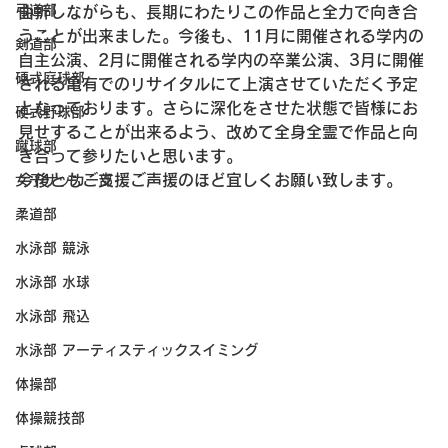
弓道部
曲折しながらも、長期にわたりこの作品と全力で向き合
うことが出来ました。今後も、11月に開催される学内の
剣道部
自主公演、2月に開催される学内の卒業公演、3月に開催
硬式庭球部
される亀有でのリサイタルにて上演させていただく予定
となっております。さらに深化をさせた状態で皆様にお
硬式野球部
見せすることが出来るよう、改めて全身全霊で作品と向
蹴球部
き合って参りたいと思います。
今後ともご支援ご声援のほど宜しくお願い致します。
女子サッカー部
柔道部
水泳部 競泳
水泳部 水球
水泳部 飛込
水泳部 アーティスティックスイミング
体操部
体操競技部