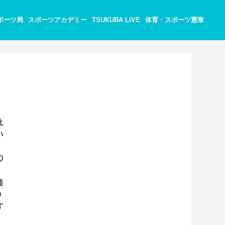
ポーツ局
スポーツアカデミー
TSUKUBA LIVE
体育・スポーツ憲章
え
い
の
作
後
の
す