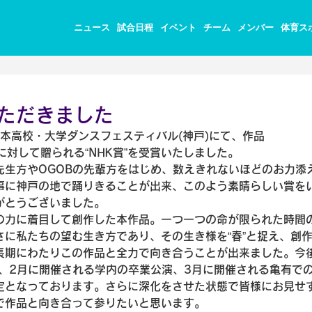
ニュース
試合日程
イベント
チーム
メンバー
体育ス
いただきました
全日本高校・大学ダンスフェスティバル(神戸)にて、作品
成に対して贈られる“NHK賞”を受賞いたしました。
先生方やOGOBの先輩方をはじめ、数えきれないほどのお力添
事に神戸の地で踊りきることが出来、このよう素晴らしい賞を
がとうございました。
の力に着目して創作した本作品。一つ一つの命が限られた時間
に私たちの望む生き方であり、その生き様を“春”と捉え、創
長期にわたりこの作品と全力で向き合うことが出来ました。今
、2月に開催される学内の卒業公演、3月に開催される亀有で
定となっております。さらに深化をさせた状態で皆様にお見せ
で作品と向き合って参りたいと思います。