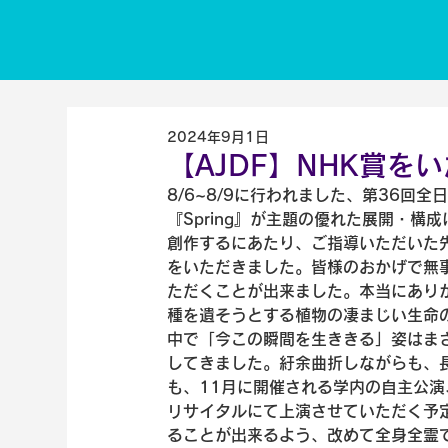
2024年9月1日
【AJDF】NHK賞を
8/6~8/9に行われました、第36回
『Spring』が主題の優れた展開・構
創作するにあたり、ご指導いただいた
をいただきました。皆様のおかげで無
ただくことが出来ました。本当にあり
種を遺そうとする植物の凄まじい生命
中で「今この瞬間を生ききる」姿はまさ
してきました。紆余曲折しながらも、
も、11月に開催される学内の自主公演
リサイタルにて上演させていただく予
ることが出来るよう、改めて全身全霊