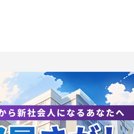
手道部のいま｜寳積應公主
池田 春汰（3年/横
（社会学類4年）の論文が
Y）カターレ富山
際ジャーナルに掲載
お知らせ