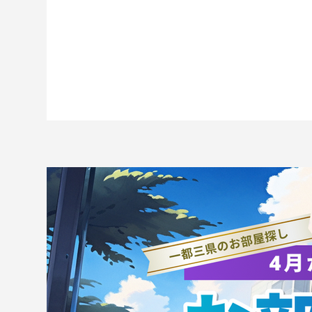
空手道部のいま｜第61回茨城
空
県南大会に出場、茨城県大会
将
へ出場を掴む
国