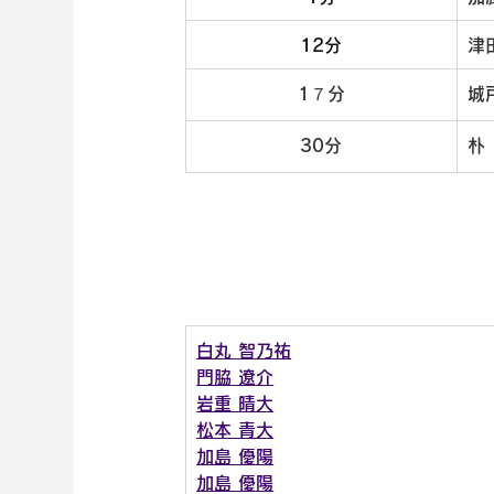
12分
津
1７分
城
30分
朴
白丸 智乃祐
門脇 遼介
岩重 晴大
松本 青大
加島 優陽
加島 優陽