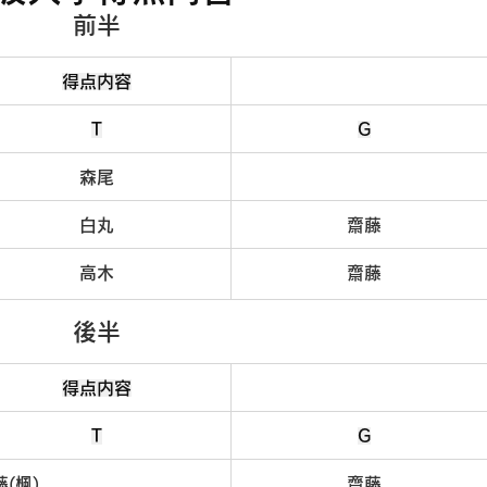
前半
得点内容
T
G
森尾
白丸
齋藤
高木
齋藤
後半
得点内容
T
G
藤(楓)
齋藤