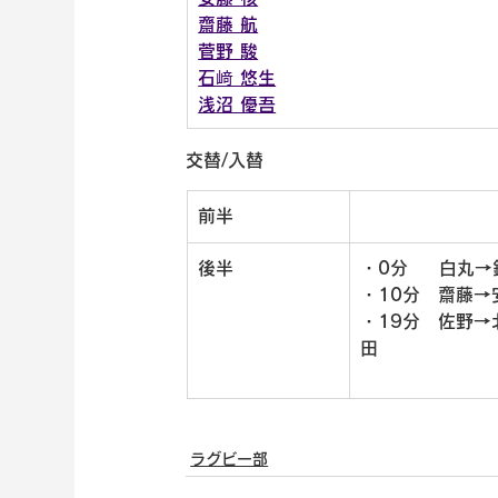
齋藤 航
菅野 駿
石﨑 悠生
浅沼 優吾
交替/入替
前半
後半
・0分　  白丸
・10分　齋藤
・19分　佐野
田　　　　　　
ラグビー部