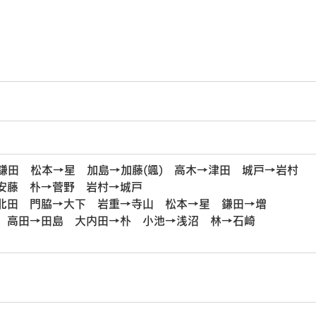
→鎌田　松本→星　加島→加藤(颯)　高木→津田　城戸→岩村
→安藤　朴→菅野　岩村→城戸
→北田　門脇→大下　岩重→寺山　松本→星　鎌田→増
　 高田→田島　大内田→朴　小池→浅沼　林→石崎