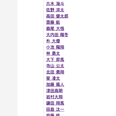
髙木 海斗
佐野 涼太
高田 健太郎
齋藤 航
森尾 大悟
大内田 陽冬
朴 大優
小池 陽翔
林 勇太
大下 昇馬
寺山 公太
北田 勇翔
星 凌太
加藤 颯人
津田高明
岩村大翔
鎌田 翔馬
田島 汰一
安藤 核