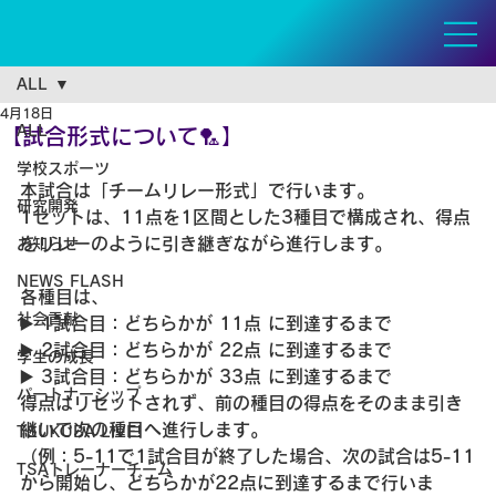
ALL
4月18日
ALL
【試合形式について🏸】
学校スポーツ
本試合は「チームリレー形式」で行います。  
研究開発
1セットは、11点を1区間とした3種目で構成され、得点
をリレーのように引き継ぎながら進行します。
お知らせ
NEWS FLASH
各種目は、  
社会貢献
▶️ 1試合目：どちらかが 11点 に到達するまで
▶️ 2試合目：どちらかが 22点 に到達するまで
学生の成長
▶️ 3試合目：どちらかが 33点 に到達するまで 
パートナーシップ
得点はリセットされず、前の種目の得点をそのまま引き
継いで次の種目へ進行します。  
TSUKUBA LIVE!
（例：5-11で1試合目が終了した場合、次の試合は5-11
TSAトレーナーチーム
から開始し、どちらかが22点に到達するまで行いま