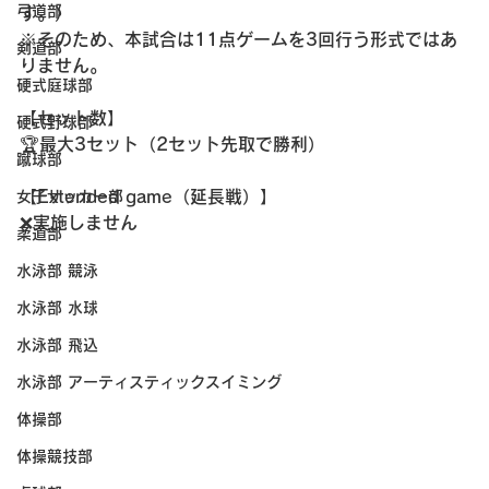
弓道部
す。）
※そのため、本試合は11点ゲームを3回行う形式ではあ
剣道部
りません。
硬式庭球部
【セット数】  
硬式野球部
🏆最大3セット（2セット先取で勝利）
蹴球部
【Extended game（延長戦）】  
女子サッカー部
❌実施しません
柔道部
水泳部 競泳
水泳部 水球
水泳部 飛込
水泳部 アーティスティックスイミング
体操部
体操競技部