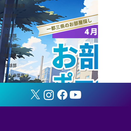
軟式庭球部
蹴球部
蹴球部
蹴球部
蹴球部
【ノーザンマリマナスオープン2026 最
蹴球部
終結果】
蹴球部
きりの葉祭り