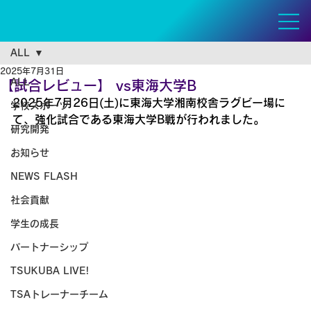
ALL
2025年7月31日
ALL
【試合レビュー】 vs東海大学B
2025年7月26日(土)に東海大学湘南校舎ラグビー場に
学校スポーツ
て、強化試合である東海大学B戦が行われました。
研究開発
お知らせ
NEWS FLASH
社会貢献
学生の成長
パートナーシップ
TSUKUBA LIVE!
TSAトレーナーチーム