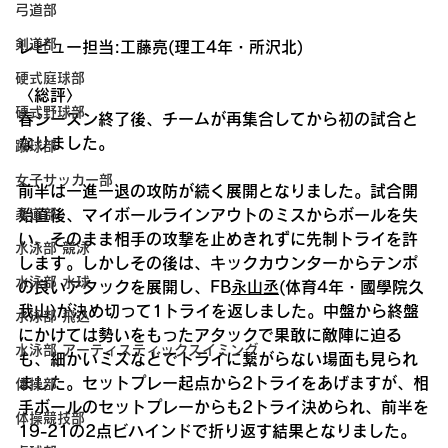
弓道部
剣道部
レビュー担当:工藤亮(理工4年・所沢北)
硬式庭球部
〈総評〉
硬式野球部
春シーズン終了後、チームが再集合してから初の試合と
なりました。
蹴球部
女子サッカー部
前半は一進一退の攻防が続く展開となりました。試合開
始直後、マイボールラインアウトのミスからボールを失
柔道部
い、そのまま相手の攻撃を止めきれずに先制トライを許
水泳部 競泳
します。しかしその後は、キックカウンターからテンポ
水泳部 水球
の良いアタックを展開し、FB
永山丞
(体育4年・國學院久
我山)が決め切って1トライを返しました。中盤から終盤
水泳部 飛込
にかけては勢いをもったアタックで果敢に敵陣に迫る
水泳部 アーティスティックスイミング
も、細かいミスなどでトライに繋がらない場面も見られ
ました。セットプレー起点から2トライをあげますが、相
体操部
手ボールのセットプレーからも2トライ決められ、前半を
体操競技部
19-21の2点ビハインドで折り返す結果となりました。