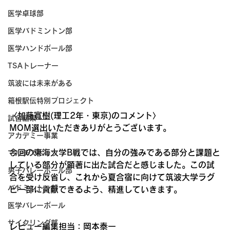
医学卓球部
医学バドミントン部
医学ハンドボール部
TSAトレーナー
筑波には未来がある
箱根駅伝特別プロジェクト
〈
加藤寛樹
(理工2年・東京)のコメント〉
試合結果
MOM選出いただきありがとうございます。
アカデミー事業
今回の東海大学B戦では、自分の強みである部分と課題と
マルチスポーツ
している部分が顕著に出た試合だと感じました。この試
男子バレーボール部
合を受け反省し、これから夏合宿に向けて筑波大学ラグ
バドミントン部
ビー部に貢献できるよう、精進していきます。
医学バレーボール
サイクリング部
レビュー編集担当：岡本泰一