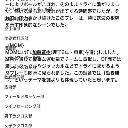
ーによりボールがこぼれ、そのままトライに繋がりまし
アメリカンフットボール部
た。高い気温もあり疲れが出てくる時間帯でしたが、そ
れでも圧力をかけ続けたこのプレーは、特に筑波の根幹
鹿島神流武道部
を示す印象的なシーンでした。
空手道部
準硬式野球部
〈MOM〉
漕艇部
MOMにはFL
加藤寛樹
(理工2年・東京)を選出しました。
女子ソフトボール部
試合を通して豊富な運動量でチームに貢献し、DF面では
激しいタックルやジャッカルなどでトライに繋がるよう
トライアスロン部
なプレーも随所に見られました。この試合では「動き勝
軟式庭球部
つ」というテーマを誰よりも体現していたと思います。
馬術部
フィールドホッケー部
ライフセービング部
男子ラクロス部
女子ラクロス部