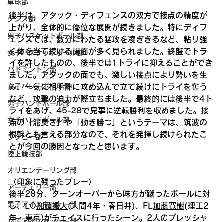
卓球部
後半は、アタック・ディフェンスの双方で接点の精度が
ダンス部
上がり、全体的に優位な展開が続きました。特にディフ
男子バスケットボール部
ェンスでは、数分にわたる猛攻を凌ぎきるなど、粘り強
く体を当て続ける場面が多く見られました。終盤でトラ
女子バスケットボール部
イを許したものの、後半では1トライに抑えることができ
バドミントン部
ました。アタックの面でも、激しい接点により勢いを生
み、一気に相手陣に攻め込んで立て続けにトライを奪う
女子バレーボール部
など、攻撃の迫力が際立ちました。最終的には後半で4ト
男子ハンドボール部
ライをあげ、45-28で見事に逆転勝利を収めました。接
女子ハンドボール部
点の「泥臭さ」や「動き勝つ」というテーマは、筑波の
根幹とも言える部分なので、それを発揮し続けられたこ
ラグビー部
とが今回の勝因となったと思います。
陸上競技部
オリエンテーリング部
〈印象に残ったプレー〉
アーチェリー部
後半28分、ターンオーバーから味方が蹴ったボールに対
男子アイスホッケー部
し、LO
加藤颯人
(人間4年・春日井)、FL
加藤寛樹
(理工2
年・東京)がチェイスに行ったシーン。2人のプレッシャ
女子アイスホッケー部