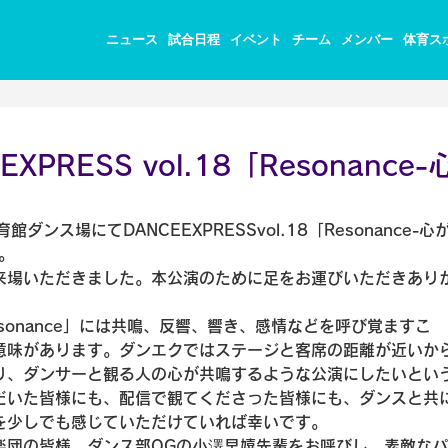
ニュース
試合日程
イベント
チーム
メンバー
体育ス
PRESS vol.18「Resonance-
ダンス場にてDANCEEXPRESSvol.18「Resonance-心
。
来場いただきました。本公演のために足をお運びいただきあり
sonance」には共鳴、反響、響き、感情などを呼び覚ますこ
意味があります。ダンエクではステージと客席の距離が近いか
り、ダンサーと観る人の心が共鳴するような公演にしたいとい
だいた皆様にも、配信で観てくださった皆様にも、ダンスと共
少しでも感じていただけていれば幸いです。

楽団の皆様、ダンス部OGの小澤早嬉先輩をお呼びし、素敵な