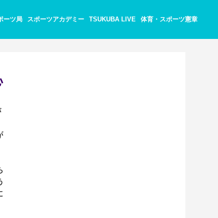
ポーツ局
スポーツアカデミー
TSUKUBA LIVE
体育・スポーツ憲章
心
が
が
ら
う
に
パ