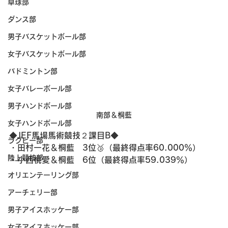
卓球部
ダンス部
男子バスケットボール部
女子バスケットボール部
バドミントン部
女子バレーボール部
男子ハンドボール部
南部＆桐藍
女子ハンドボール部
◆JEF馬場馬術競技２課目B◆
ラグビー部
・田村一花＆桐藍　3位🥉（最終得点率60.000％）
陸上競技部
・小西桃愛＆桐藍　6位（最終得点率59.039％）
オリエンテーリング部
アーチェリー部
男子アイスホッケー部
女子アイスホッケー部