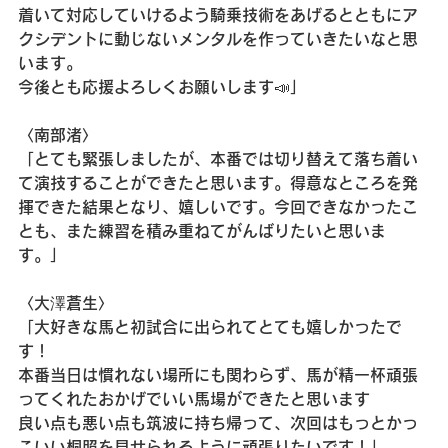
着いて対応していけるよう騎乗技術をあげるとともにア
クシデントに動じないメンタルを作っていきたいなと思
います。
今後とも応援よろしくお願いします📣」
〈南部渚〉
「とても緊張しましたが、本番では切り替えて落ち着い
て演技することができたと思います。得意なところを発
揮できた結果となり、嬉しいです。今回できなかったこ
とも、また練習を積み重ねてがんばりたいと思いま
す。」
〈大澤蒼生〉
「大好きな馬と初試合に出られてとても嬉しかったで
す！
本番当日は慣れない場所にも関わらず、馬が精一杯頑張
ってくれたおかげでいい馬場ができたと思います
良い点も悪い点も筑波に持ち帰って、次回はもっとかっ
こいい桐照を見せられるように頑張りたいです！」