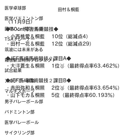
医学卓球部
田村＆桐藍
医学バドミントン部
〈11月9日〉
医学ハンドボール部
◆80cm障害馬術競技◆
・小西桃愛＆桐藍 　10位（総減点4）
TSAトレーナー
・田村一花＆桐藍 　12位（総減点29）
筑波には未来がある
◆JEF馬場馬術競技２課目A◆
箱根駅伝特別プロジェクト
・大澤蒼生＆桐照 　1位🥇（最終得点率63.462％）
試合結果
◆JEF馬場馬術競技２課目B◆
アカデミー事業
・赤田弥和＆桐照 　2位🥈（最終得点率63.654％）
マルチスポーツ
・山下モカ＆桐照 　5位（最終得点率60.193％）
男子バレーボール部
バドミントン部
医学バレーボール
サイクリング部