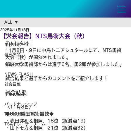
ALL
2025年11月18日
ALL
【大会報告】NTS馬術大会（秋）
こんにちは！
学校スポーツ
11月8日・9日に中島トニアシュタールにて、NTS馬術
研究開発
大会（秋）が開催されました。
筑波大学馬術部からは選手6名、馬2頭が参加しました。
お知らせ
NEWS FLASH
試合結果と選手からのコメントをご紹介します！
社会貢献
試合結果
学生の成長
パートナーシップ
〈11月8日〉
◆80㎝障害馬術競技◆
TSUKUBA LIVE!
・赤田弥和＆桐照　18位（総減点19）
TSAトレーナーチーム
・山下モカ＆桐照　21位（総減点32）