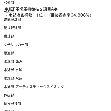
弓道部
◆JEF馬場馬術競技２課目A◆
剣道部
・南部渚＆桐藍　1位🥇（最終得点率64.808％）
硬式庭球部
硬式野球部
蹴球部
女子サッカー部
柔道部
水泳部 競泳
水泳部 水球
水泳部 飛込
水泳部 アーティスティックスイミング
体操部
体操競技部