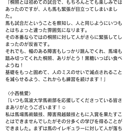
「桐照とは初めての試合で、もちろんとても楽しみでは
あったのですが、人も馬も緊張が目立ってしまいまし
た。
馬も試合だということを察知し、人と同じようにいつも
とはちょっと違った雰囲気になります。
その本番ならではの桐照に対して人がさらに緊張してし
まったのが反省です。
それでも、幅のある障害もしっかり跳んでくれ、馬場も
踏み切ってくれた桐照、ありがとう！黒糖いっぱい食べ
ようね！
基礎をもっと固めて、人のミスのせいで減点されること
を減らせるよう、これからも練習を続けます！」
〈小西桃愛〉
「いつも筑波大学馬術部を応援してくださっている皆さ
まありがとうございます！☺️
私は馬場馬術競技、障害飛越競技ともに入賞を果たすこ
とはできませんでしたがその分多くの学びを得ることが
できました。まずは馬のイレギュラーに対して人が落ち