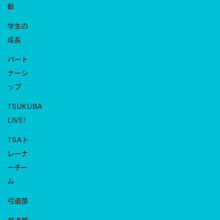
献
学生の
成長
パート
ナーシ
ップ
TSUKUBA
LIVE!
TSAト
レーナ
ーチー
ム
弓道部