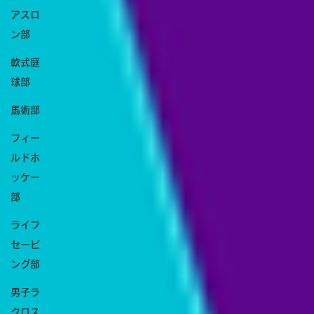
アスロ
ン部
軟式庭
球部
馬術部
フィー
ルドホ
ッケー
部
ライフ
セービ
ング部
男子ラ
クロス