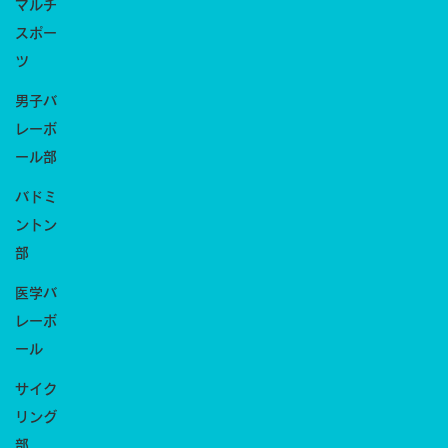
マルチ
スポー
ツ
男子バ
レーボ
ール部
バドミ
ントン
部
医学バ
レーボ
ール
サイク
リング
部