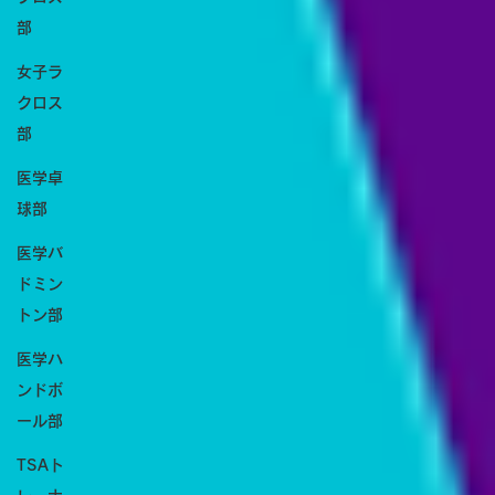
部
女子ラ
クロス
部
医学卓
球部
医学バ
ドミン
トン部
医学ハ
ンドボ
ール部
TSAト