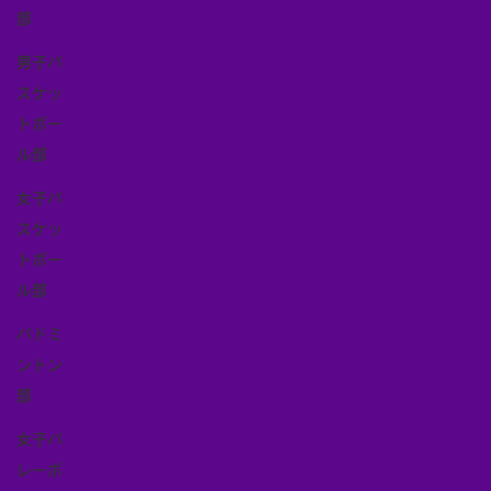
部
男子バ
スケッ
トボー
ル部
女子バ
スケッ
トボー
ル部
バドミ
ントン
部
女子バ
レーボ