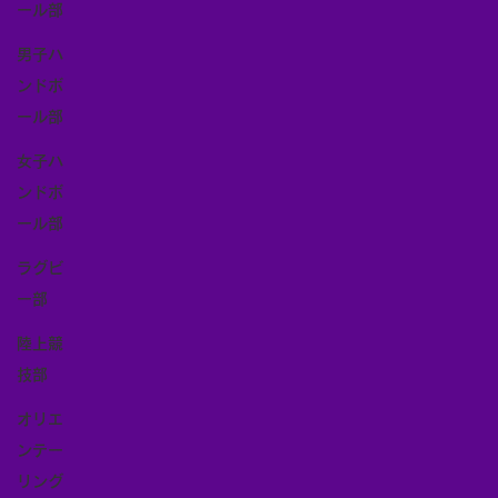
ール部
男子ハ
ンドボ
ール部
女子ハ
ンドボ
ール部
ラグビ
ー部
陸上競
技部
オリエ
ンテー
リング