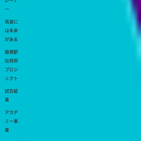
レーナ
ー
筑波に
は未来
がある
箱根駅
伝特別
プロジ
ェクト
試合結
果
アカデ
ミー事
業