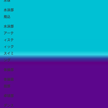
水球
水泳部
飛込
水泳部
アーテ
ィステ
ィック
スイミ
ング
体操部
体操競
技部
卓球部
ダンス