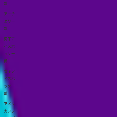
部
アーチ
ェリー
部
男子ア
イスホ
ッケー
部
女子ア
イスホ
ッケー
部
アメリ
カンフ