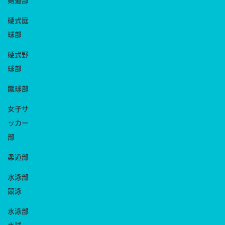
剣道部
硬式庭
球部
硬式野
球部
蹴球部
女子サ
ッカー
部
柔道部
水泳部
競泳
水泳部