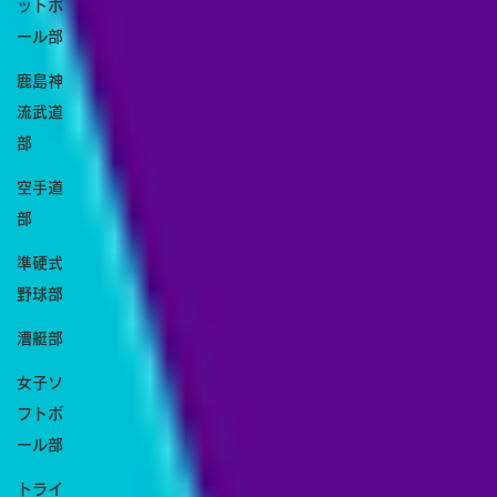
ットボ
ール部
鹿島神
流武道
部
空手道
部
準硬式
野球部
漕艇部
女子ソ
フトボ
ール部
トライ