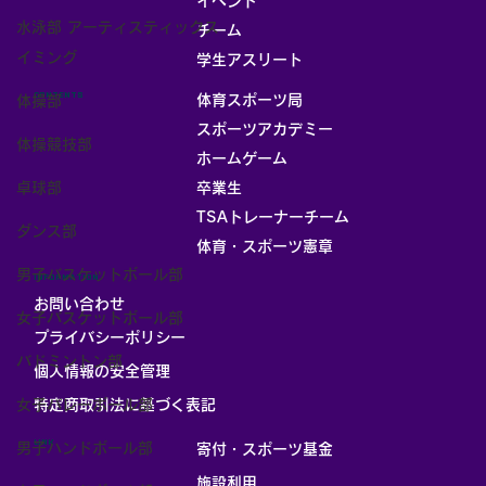
イベント
水泳部 アーティスティックス
チーム
お部屋
イミング
学生アスリート
CONTENTS
体育スポーツ局
体操部
スポーツアカデミー
体操競技部
ホームゲーム
卓球部
卒業生
TSAトレーナーチーム
ダンス部
体育・スポーツ憲章
男子バスケットボール部
INFORMATION
お問い合わせ
女子バスケットボール部
プライバシーポリシー
バドミントン部
個人情報の安全管理
​特定商取引法に基づく表記
女子バレーボール部
LINK
男子ハンドボール部
寄付・スポーツ基金
施設利用