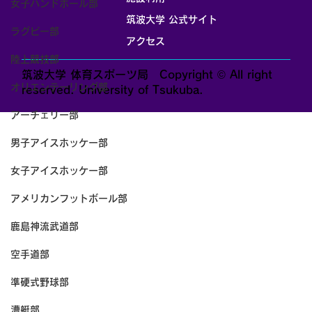
女子ハンドボール部
筑波大学 公式サイト
ラグビー部
アクセス
陸上競技部
筑波大学 体育スポーツ局 Copyright © All right
オリエンテーリング部
reserved. University of Tsukuba.
アーチェリー部
男子アイスホッケー部
女子アイスホッケー部
アメリカンフットボール部
鹿島神流武道部
空手道部
準硬式野球部
漕艇部