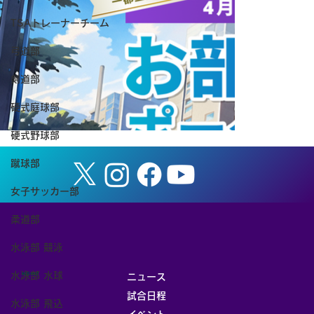
TSAトレーナーチーム
弓道部
剣道部
硬式庭球部
硬式野球部
蹴球部
女子サッカー部
柔道部
水泳部 競泳
水泳部 水球
MENU
ニュース
試合日程
水泳部 飛込