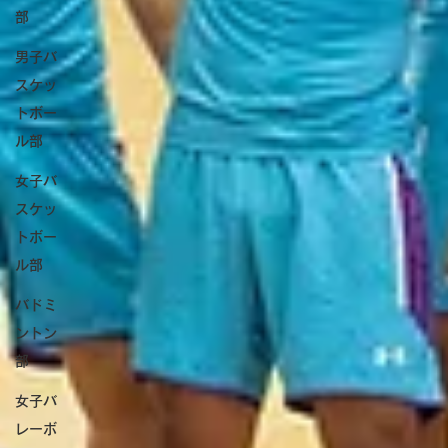
部
男子バ
スケッ
トボー
ル部
女子バ
スケッ
トボー
ル部
バドミ
ントン
部
女子バ
レーボ