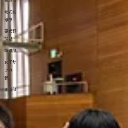
剣道部
硬式庭
球部
硬式野
球部
蹴球部
女子サ
ッカー
部
柔道部
水泳部
競泳
水泳部