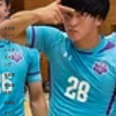
水球
水泳部
飛込
水泳部
アーテ
ィステ
ィック
スイミ
ング
体操部
体操競
技部
卓球部
ダンス