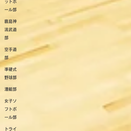
ットボ
ール部
鹿島神
流武道
部
空手道
部
準硬式
野球部
漕艇部
女子ソ
フトボ
ール部
トライ