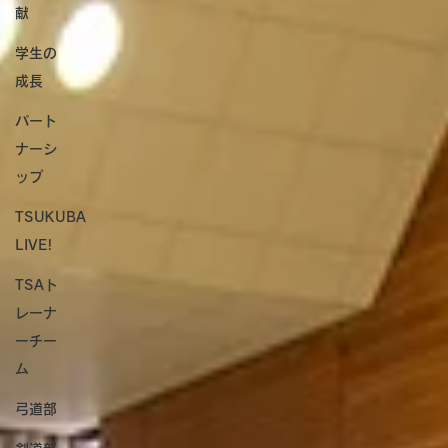
献
学生の
成長
パート
ナーシ
ップ
TSUKUBA
LIVE!
TSAト
レーナ
ーチー
ム
弓道部