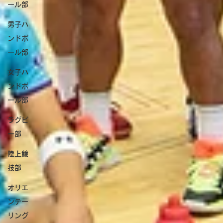
ール部
男子ハ
ンドボ
ール部
女子ハ
ンドボ
ール部
ラグビ
ー部
陸上競
技部
オリエ
ンテー
リング