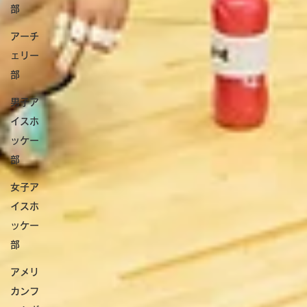
部
アーチ
ェリー
部
男子ア
イスホ
ッケー
部
女子ア
イスホ
ッケー
部
アメリ
カンフ