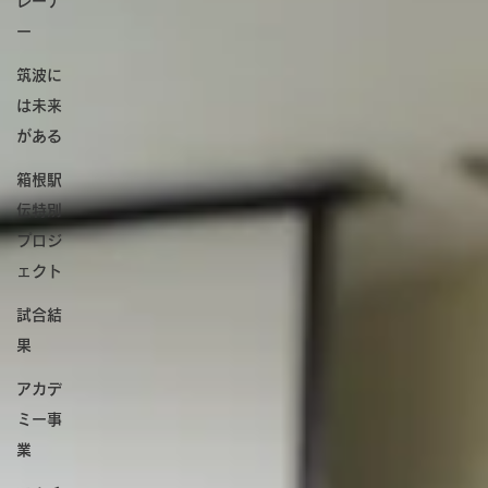
レーナ
学校スポーツ
ー
コロナ禍におけるスポーツ活動の安全確保にむけた検証実験
筑波に
は未来
がある
箱根駅
伝特別
プロジ
ェクト
試合結
果
アカデ
ミー事
業