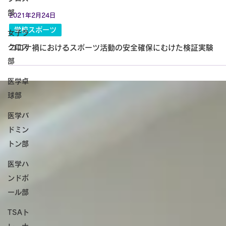
部
女子ラ
クロス
部
医学卓
球部
医学バ
ドミン
トン部
医学ハ
ンドボ
ール部
TSAト
2021年2月24日