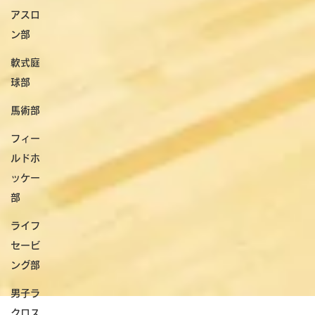
アスロ
ン部
軟式庭
球部
馬術部
フィー
ルドホ
ッケー
部
ライフ
セービ
ング部
男子ラ
クロス